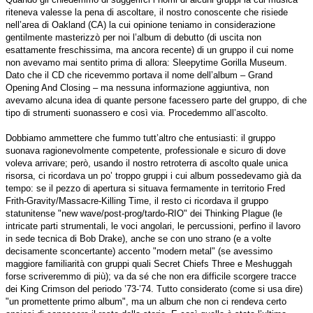
riteneva valesse la pena di ascoltare, il nostro conoscente che risiede
nell’area di Oakland (CA) la cui opinione teniamo in considerazione
gentilmente masterizzò per noi l’album di debutto (di uscita non
esattamente freschissima, ma ancora recente) di un gruppo il cui nome
non avevamo mai sentito prima di allora: Sleepytime Gorilla Museum.
Dato che il CD che ricevemmo portava il nome dell’album – Grand
Opening And Closing – ma nessuna informazione aggiuntiva, non
avevamo alcuna idea di quante persone facessero parte del gruppo, di che
tipo di strumenti suonassero e così via. Procedemmo all’ascolto.
Dobbiamo ammettere che fummo tutt’altro che entusiasti: il gruppo
suonava ragionevolmente competente, professionale e sicuro di dove
voleva arrivare; però, usando il nostro retroterra di ascolto quale unica
risorsa, ci ricordava un po’ troppo gruppi i cui album possedevamo già da
tempo: se il pezzo di apertura si situava fermamente in territorio Fred
Frith-Gravity/Massacre-Killing Time, il resto ci ricordava il gruppo
statunitense "new wave/post-prog/tardo-RIO" dei Thinking Plague (le
intricate parti strumentali, le voci angolari, le percussioni, perfino il lavoro
in sede tecnica di Bob Drake), anche se con uno strano (e a volte
decisamente sconcertante) accento "modern metal" (se avessimo
maggiore familiarità con gruppi quali Secret Chiefs Three e Meshuggah
forse scriveremmo di più); va da sé che non era difficile scorgere tracce
dei King Crimson del periodo ’73-’74. Tutto considerato (come si usa dire)
"un promettente primo album", ma un album che non ci rendeva certo