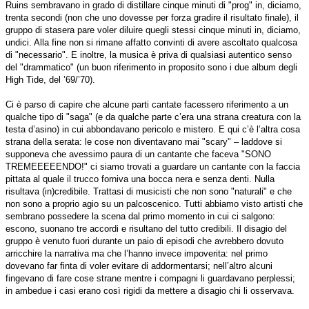
Ruins sembravano in grado di distillare cinque minuti di "prog" in, diciamo,
trenta secondi (non che uno dovesse per forza gradire il risultato finale), il
gruppo di stasera pare voler diluire quegli stessi cinque minuti in, diciamo,
undici. Alla fine non si rimane affatto convinti di avere ascoltato qualcosa
di "necessario". E inoltre, la musica è priva di qualsiasi autentico senso
del "drammatico" (un buon riferimento in proposito sono i due album degli
High Tide, del ’69/’70).
Ci è parso di capire che alcune parti cantate facessero riferimento a un
qualche tipo di "saga" (e da qualche parte c’era una strana creatura con la
testa d’asino) in cui abbondavano pericolo e mistero. E qui c’è l’altra cosa
strana della serata: le cose non diventavano mai "scary" – laddove si
supponeva che avessimo paura di un cantante che faceva "SONO
TREMEEEEENDO!" ci siamo trovati a guardare un cantante con la faccia
pittata al quale il trucco forniva una bocca nera e senza denti. Nulla
risultava (in)credibile. Trattasi di musicisti che non sono "naturali" e che
non sono a proprio agio su un palcoscenico. Tutti abbiamo visto artisti che
sembrano possedere la scena dal primo momento in cui ci salgono:
escono, suonano tre accordi e risultano del tutto credibili. Il disagio del
gruppo è venuto fuori durante un paio di episodi che avrebbero dovuto
arricchire la narrativa ma che l’hanno invece impoverita: nel primo
dovevano far finta di voler evitare di addormentarsi; nell’altro alcuni
fingevano di fare cose strane mentre i compagni li guardavano perplessi;
in ambedue i casi erano così rigidi da mettere a disagio chi li osservava.