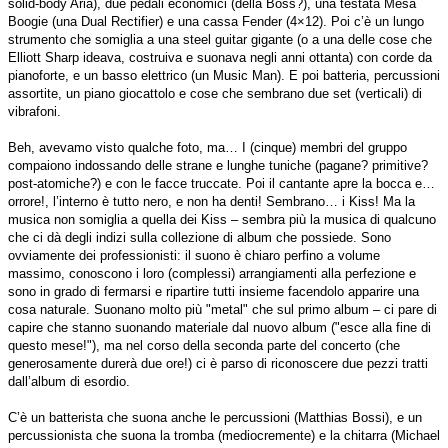
solid-body Aria), due pedali economici (della Boss?), una testata Mesa
Boogie (una Dual Rectifier) e una cassa Fender (4×12). Poi c’è un lungo
strumento che somiglia a una steel guitar gigante (o a una delle cose che
Elliott Sharp ideava, costruiva e suonava negli anni ottanta) con corde da
pianoforte, e un basso elettrico (un Music Man). E poi batteria, percussioni
assortite, un piano giocattolo e cose che sembrano due set (verticali) di
vibrafoni.
Beh, avevamo visto qualche foto, ma… I (cinque) membri del gruppo
compaiono indossando delle strane e lunghe tuniche (pagane? primitive?
post-atomiche?) e con le facce truccate. Poi il cantante apre la bocca e…
orrore!, l’interno è tutto nero, e non ha denti! Sembrano… i Kiss! Ma la
musica non somiglia a quella dei Kiss – sembra più la musica di qualcuno
che ci dà degli indizi sulla collezione di album che possiede. Sono
ovviamente dei professionisti: il suono è chiaro perfino a volume
massimo, conoscono i loro (complessi) arrangiamenti alla perfezione e
sono in grado di fermarsi e ripartire tutti insieme facendolo apparire una
cosa naturale. Suonano molto più "metal" che sul primo album – ci pare di
capire che stanno suonando materiale dal nuovo album ("esce alla fine di
questo mese!"), ma nel corso della seconda parte del concerto (che
generosamente durerà due ore!) ci è parso di riconoscere due pezzi tratti
dall’album di esordio.
C’è un batterista che suona anche le percussioni (Matthias Bossi), e un
percussionista che suona la tromba (mediocremente) e la chitarra (Michael