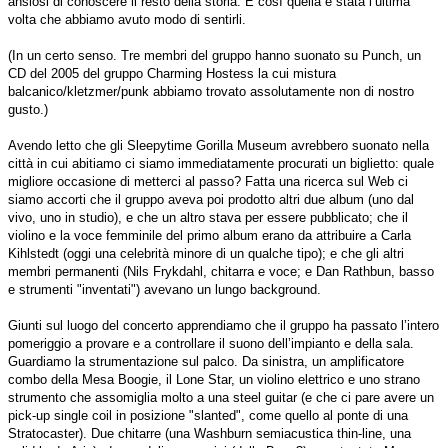
ansiosi di conoscere il resto della storia. E così quella è stata l’ultima
volta che abbiamo avuto modo di sentirli.
(In un certo senso. Tre membri del gruppo hanno suonato su Punch, un
CD del 2005 del gruppo Charming Hostess la cui mistura
balcanico/kletzmer/punk abbiamo trovato assolutamente non di nostro
gusto.)
Avendo letto che gli Sleepytime Gorilla Museum avrebbero suonato nella
città in cui abitiamo ci siamo immediatamente procurati un biglietto: quale
migliore occasione di metterci al passo? Fatta una ricerca sul Web ci
siamo accorti che il gruppo aveva poi prodotto altri due album (uno dal
vivo, uno in studio), e che un altro stava per essere pubblicato; che il
violino e la voce femminile del primo album erano da attribuire a Carla
Kihlstedt (oggi una celebrità minore di un qualche tipo); e che gli altri
membri permanenti (Nils Frykdahl, chitarra e voce; e Dan Rathbun, basso
e strumenti "inventati") avevano un lungo background.
Giunti sul luogo del concerto apprendiamo che il gruppo ha passato l’intero
pomeriggio a provare e a controllare il suono dell’impianto e della sala.
Guardiamo la strumentazione sul palco. Da sinistra, un amplificatore
combo della Mesa Boogie, il Lone Star, un violino elettrico e uno strano
strumento che assomiglia molto a una steel guitar (e che ci pare avere un
pick-up single coil in posizione "slanted", come quello al ponte di una
Stratocaster). Due chitarre (una Washburn semiacustica thin-line, una