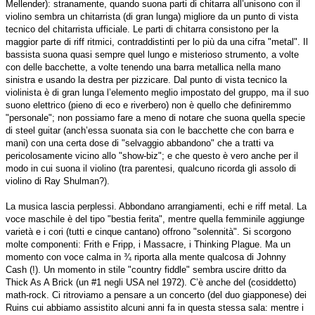
Mellender): stranamente, quando suona parti di chitarra all’unisono con il
violino sembra un chitarrista (di gran lunga) migliore da un punto di vista
tecnico del chitarrista ufficiale. Le parti di chitarra consistono per la
maggior parte di riff ritmici, contraddistinti per lo più da una cifra "metal". Il
bassista suona quasi sempre quel lungo e misterioso strumento, a volte
con delle bacchette, a volte tenendo una barra metallica nella mano
sinistra e usando la destra per pizzicare. Dal punto di vista tecnico la
violinista è di gran lunga l’elemento meglio impostato del gruppo, ma il suo
suono elettrico (pieno di eco e riverbero) non è quello che definiremmo
"personale"; non possiamo fare a meno di notare che suona quella specie
di steel guitar (anch’essa suonata sia con le bacchette che con barra e
mani) con una certa dose di "selvaggio abbandono" che a tratti va
pericolosamente vicino allo "show-biz"; e che questo è vero anche per il
modo in cui suona il violino (tra parentesi, qualcuno ricorda gli assolo di
violino di Ray Shulman?).
La musica lascia perplessi. Abbondano arrangiamenti, echi e riff metal. La
voce maschile è del tipo "bestia ferita", mentre quella femminile aggiunge
varietà e i cori (tutti e cinque cantano) offrono "solennità". Si scorgono
molte componenti: Frith e Fripp, i Massacre, i Thinking Plague. Ma un
momento con voce calma in ¾ riporta alla mente qualcosa di Johnny
Cash (!). Un momento in stile "country fiddle" sembra uscire dritto da
Thick As A Brick (un #1 negli USA nel 1972). C’è anche del (cosiddetto)
math-rock. Ci ritroviamo a pensare a un concerto (del duo giapponese) dei
Ruins cui abbiamo assistito alcuni anni fa in questa stessa sala: mentre i