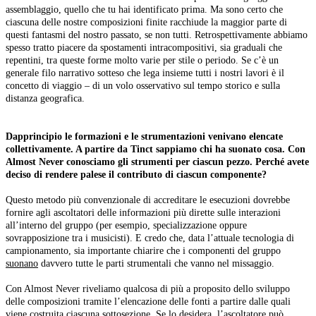
assemblaggio, quello che tu hai identificato prima. Ma sono certo che
ciascuna delle nostre composizioni finite racchiude la maggior parte di
questi fantasmi del nostro passato, se non tutti. Retrospettivamente abbiamo
spesso tratto piacere da spostamenti intracompositivi, sia graduali che
repentini, tra queste forme molto varie per stile o periodo. Se c’è un
generale filo narrativo sotteso che lega insieme tutti i nostri lavori è il
concetto di viaggio – di un volo osservativo sul tempo storico e sulla
distanza geografica.
Dapprincipio le formazioni e le strumentazioni venivano elencate
collettivamente. A partire da Tinct sappiamo chi ha suonato cosa. Con
Almost Never conosciamo gli strumenti per ciascun pezzo. Perché avete
deciso di rendere palese il contributo di ciascun componente?
Questo metodo più convenzionale di accreditare le esecuzioni dovrebbe
fornire agli ascoltatori delle informazioni più dirette sulle interazioni
all’interno del gruppo (per esempio, specializzazione oppure
sovrapposizione tra i musicisti). E credo che, data l’attuale tecnologia di
campionamento, sia importante chiarire che i componenti del gruppo
suonano
davvero tutte le parti strumentali che vanno nel missaggio.
Con Almost Never riveliamo qualcosa di più a proposito dello sviluppo
delle composizioni tramite l’elencazione delle fonti a partire dalle quali
viene costruita ciascuna sottosezione. Se lo desidera, l’ascoltatore può