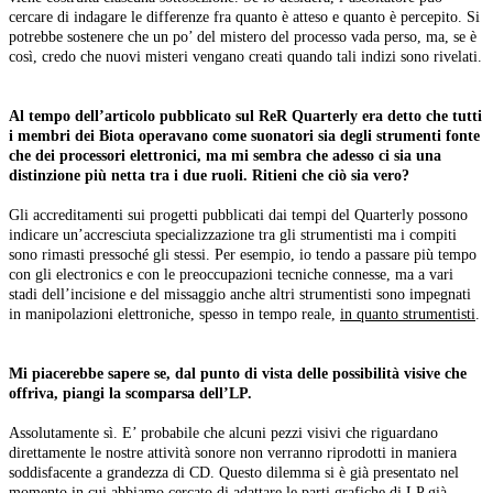
cercare di indagare le differenze fra quanto è atteso e quanto è percepito. Si
potrebbe sostenere che un po’ del mistero del processo vada perso, ma, se è
così, credo che nuovi misteri vengano creati quando tali indizi sono rivelati.
Al tempo dell’articolo pubblicato sul ReR Quarterly era detto che tutti
i membri dei Biota operavano come suonatori sia degli strumenti fonte
che dei processori elettronici, ma mi sembra che adesso ci sia una
distinzione più netta tra i due ruoli. Ritieni che ciò sia vero?
Gli accreditamenti sui progetti pubblicati dai tempi del Quarterly possono
indicare un’accresciuta specializzazione tra gli strumentisti ma i compiti
sono rimasti pressoché gli stessi. Per esempio, io tendo a passare più tempo
con gli electronics e con le preoccupazioni tecniche connesse, ma a vari
stadi dell’incisione e del missaggio anche altri strumentisti sono impegnati
in manipolazioni elettroniche, spesso in tempo reale,
in quanto strumentisti
.
Mi piacerebbe sapere se, dal punto di vista delle possibilità visive che
offriva, piangi la scomparsa dell’LP.
Assolutamente sì. E’ probabile che alcuni pezzi visivi che riguardano
direttamente le nostre attività sonore non verranno riprodotti in maniera
soddisfacente a grandezza di CD. Questo dilemma si è già presentato nel
momento in cui abbiamo cercato di adattare le parti grafiche di LP già