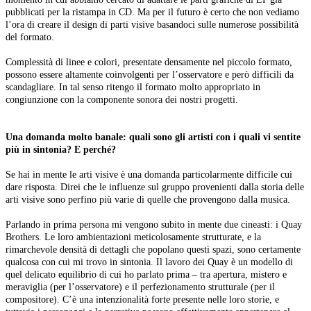
pubblicati per la ristampa in CD. Ma per il futuro è certo che non vediamo
l’ora di creare il design di parti visive basandoci sulle numerose possibilità
del formato.
Complessità di linee e colori, presentate densamente nel piccolo formato,
possono essere altamente coinvolgenti per l’osservatore e però difficili da
scandagliare. In tal senso ritengo il formato molto appropriato in
congiunzione con la componente sonora dei nostri progetti.
Una domanda molto banale: quali sono gli artisti con i quali vi sentite
più in sintonia? E perché?
Se hai in mente le arti visive è una domanda particolarmente difficile cui
dare risposta. Direi che le influenze sul gruppo provenienti dalla storia delle
arti visive sono perfino più varie di quelle che provengono dalla musica.
Parlando in prima persona mi vengono subito in mente due cineasti: i Quay
Brothers. Le loro ambientazioni meticolosamente strutturate, e la
rimarchevole densità di dettagli che popolano questi spazi, sono certamente
qualcosa con cui mi trovo in sintonia. Il lavoro dei Quay è un modello di
quel delicato equilibrio di cui ho parlato prima – tra apertura, mistero e
meraviglia (per l’osservatore) e il perfezionamento strutturale (per il
compositore). C’è una intenzionalità forte presente nelle loro storie, e