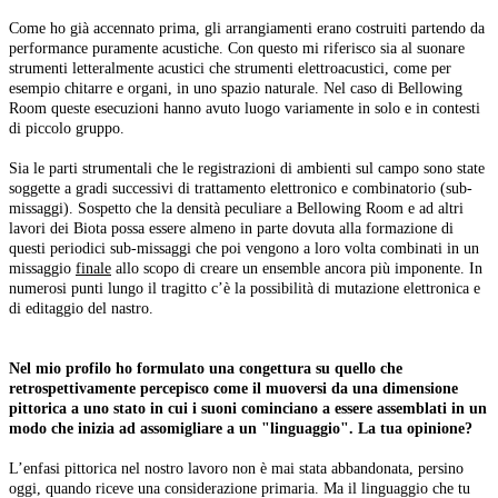
Come ho già accennato prima, gli arrangiamenti erano costruiti partendo da
performance puramente acustiche. Con questo mi riferisco sia al suonare
strumenti letteralmente acustici che strumenti elettroacustici, come per
esempio chitarre e organi, in uno spazio naturale. Nel caso di Bellowing
Room queste esecuzioni hanno avuto luogo variamente in solo e in contesti
di piccolo gruppo.
Sia le parti strumentali che le registrazioni di ambienti sul campo sono state
soggette a gradi successivi di trattamento elettronico e combinatorio (sub-
missaggi). Sospetto che la densità peculiare a Bellowing Room e ad altri
lavori dei Biota possa essere almeno in parte dovuta alla formazione di
questi periodici sub-missaggi che poi vengono a loro volta combinati in un
missaggio
finale
allo scopo di creare un ensemble ancora più imponente. In
numerosi punti lungo il tragitto c’è la possibilità di mutazione elettronica e
di editaggio del nastro.
Nel mio profilo ho formulato una congettura su quello che
retrospettivamente percepisco come il muoversi da una dimensione
pittorica a uno stato in cui i suoni cominciano a essere assemblati in un
modo che inizia ad assomigliare a un "linguaggio". La tua opinione?
L’enfasi pittorica nel nostro lavoro non è mai stata abbandonata, persino
oggi, quando riceve una considerazione primaria. Ma il linguaggio che tu