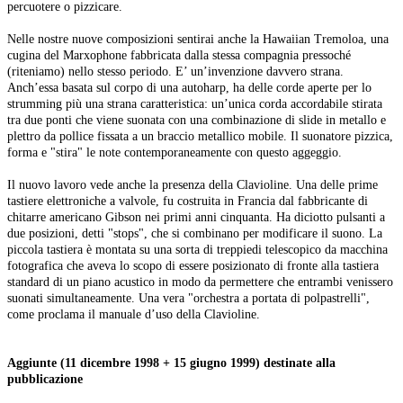
percuotere o pizzicare.
Nelle nostre nuove composizioni sentirai anche la Hawaiian Tremoloa, una
cugina del Marxophone fabbricata dalla stessa compagnia pressoché
(riteniamo) nello stesso periodo. E’ un’invenzione davvero strana.
Anch’essa basata sul corpo di una autoharp, ha delle corde aperte per lo
strumming più una strana caratteristica: un’unica corda accordabile stirata
tra due ponti che viene suonata con una combinazione di slide in metallo e
plettro da pollice fissata a un braccio metallico mobile. Il suonatore pizzica,
forma e "stira" le note contemporaneamente con questo aggeggio.
Il nuovo lavoro vede anche la presenza della Clavioline. Una delle prime
tastiere elettroniche a valvole, fu costruita in Francia dal fabbricante di
chitarre americano Gibson nei primi anni cinquanta. Ha diciotto pulsanti a
due posizioni, detti "stops", che si combinano per modificare il suono. La
piccola tastiera è montata su una sorta di treppiedi telescopico da macchina
fotografica che aveva lo scopo di essere posizionato di fronte alla tastiera
standard di un piano acustico in modo da permettere che entrambi venissero
suonati simultaneamente. Una vera "orchestra a portata di polpastrelli",
come proclama il manuale d’uso della Clavioline.
Aggiunte (11 dicembre 1998 + 15 giugno 1999) destinate alla
pubblicazione