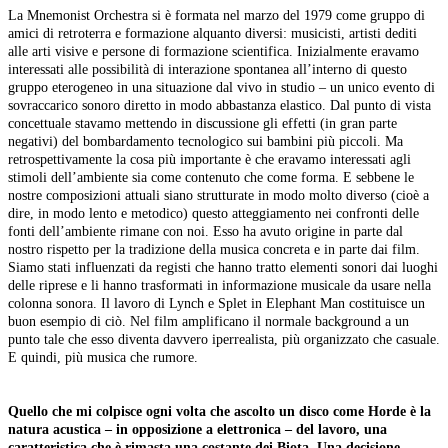
La Mnemonist Orchestra si è formata nel marzo del 1979 come gruppo di
amici di retroterra e formazione alquanto diversi: musicisti, artisti dediti
alle arti visive e persone di formazione scientifica. Inizialmente eravamo
interessati alle possibilità di interazione spontanea all’interno di questo
gruppo eterogeneo in una situazione dal vivo in studio – un unico evento di
sovraccarico sonoro diretto in modo abbastanza elastico. Dal punto di vista
concettuale stavamo mettendo in discussione gli effetti (in gran parte
negativi) del bombardamento tecnologico sui bambini più piccoli. Ma
retrospettivamente la cosa più importante è che eravamo interessati agli
stimoli dell’ambiente sia come contenuto che come forma. E sebbene le
nostre composizioni attuali siano strutturate in modo molto diverso (cioè a
dire, in modo lento e metodico) questo atteggiamento nei confronti delle
fonti dell’ambiente rimane con noi. Esso ha avuto origine in parte dal
nostro rispetto per la tradizione della musica concreta e in parte dai film.
Siamo stati influenzati da registi che hanno tratto elementi sonori dai luoghi
delle riprese e li hanno trasformati in informazione musicale da usare nella
colonna sonora. Il lavoro di Lynch e Splet in Elephant Man costituisce un
buon esempio di ciò. Nel film amplificano il normale background a un
punto tale che esso diventa davvero iperrealista, più organizzato che casuale.
E quindi, più musica che rumore.
Quello che mi colpisce ogni volta che ascolto un disco come Horde è la
natura acustica – in opposizione a elettronica – del lavoro, una
caratteristica che è rimasta una costante dei Biota. Una decisione