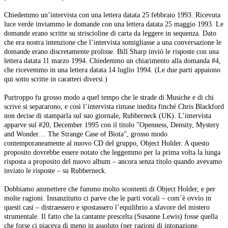
Chiedemmo un’intervista con una lettera datata 25 febbraio 1993. Ricevuta
luce verde inviammo le domande con una lettera datata 25 maggio 1993. Le
domande erano scritte su striscioline di carta da leggere in sequenza. Dato
che era nostra intenzione che l’intervista somigliasse a una conversazione le
domande erano discretamente prolisse. Bill Sharp inviò le risposte con una
lettera datata 11 marzo 1994. Chiedemmo un chiarimento alla domanda #4,
che ricevemmo in una lettera datata 14 luglio 1994. (Le due parti appaiono
qui sotto scritte in caratteri diversi.)
Purtroppo fu grosso modo a quel tempo che le strade di Musiche e di chi
scrive si separarono, e così l’intervista rimase inedita finché Chris Blackford
non decise di stamparla sul suo giornale, Rubberneck (UK). L’intervista
apparve sul #20, December 1995 con il titolo "Openness, Density, Mystery
and Wonder… The Strange Case of Biota", grosso modo
contemporaneamente al nuovo CD del gruppo, Object Holder. A questo
proposito dovrebbe essere notato che leggemmo per la prima volta la lunga
risposta a proposito del nuovo album – ancora senza titolo quando avevamo
inviato le risposte – su Rubberneck.
Dobbiamo ammettere che fummo molto scontenti di Object Holder, e per
molte ragioni. Innanzitutto ci parve che le parti vocali – com’è ovvio in
questi casi – distraessero e spostassero l’equilibrio a sfavore del mistero
strumentale. Il fatto che la cantante prescelta (Susanne Lewis) fosse quella
che forse ci piaceva di meno in assoluto (per ragioni di intonazione,