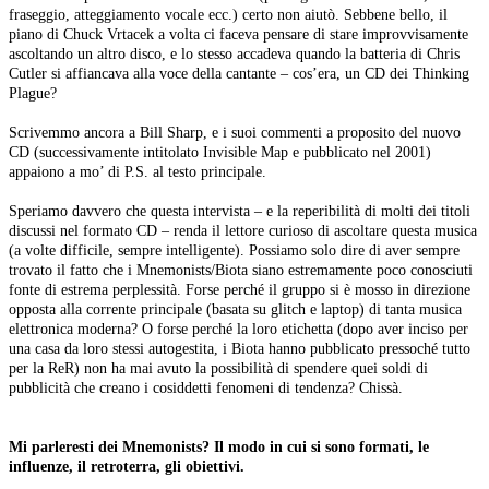
fraseggio, atteggiamento vocale ecc.) certo non aiutò. Sebbene bello, il
piano di Chuck Vrtacek a volta ci faceva pensare di stare improvvisamente
ascoltando un altro disco, e lo stesso accadeva quando la batteria di Chris
Cutler si affiancava alla voce della cantante – cos’era, un CD dei Thinking
Plague?
Scrivemmo ancora a Bill Sharp, e i suoi commenti a proposito del nuovo
CD (successivamente intitolato Invisible Map e pubblicato nel 2001)
appaiono a mo’ di P.S. al testo principale.
Speriamo davvero che questa intervista – e la reperibilità di molti dei titoli
discussi nel formato CD – renda il lettore curioso di ascoltare questa musica
(a volte difficile, sempre intelligente). Possiamo solo dire di aver sempre
trovato il fatto che i Mnemonists/Biota siano estremamente poco conosciuti
fonte di estrema perplessità. Forse perché il gruppo si è mosso in direzione
opposta alla corrente principale (basata su glitch e laptop) di tanta musica
elettronica moderna? O forse perché la loro etichetta (dopo aver inciso per
una casa da loro stessi autogestita, i Biota hanno pubblicato pressoché tutto
per la ReR) non ha mai avuto la possibilità di spendere quei soldi di
pubblicità che creano i cosiddetti fenomeni di tendenza? Chissà.
Mi parleresti dei Mnemonists? Il modo in cui si sono formati, le
influenze, il retroterra, gli obiettivi.