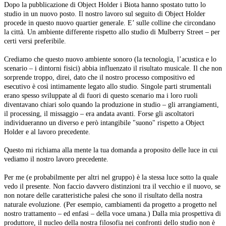
Dopo la pubblicazione di Object Holder i Biota hanno spostato tutto lo
studio in un nuovo posto. Il nostro lavoro sul seguito di Object Holder
procede in questo nuovo quartier generale. E’ sulle colline che circondano
la città. Un ambiente differente rispetto allo studio di Mulberry Street – per
certi versi preferibile.
Crediamo che questo nuovo ambiente sonoro (la tecnologia, l’acustica e lo
scenario – i dintorni fisici) abbia influenzato il risultato musicale. Il che non
sorprende troppo, direi, dato che il nostro processo compositivo ed
esecutivo è così intimamente legato allo studio. Singole parti strumentali
erano spesso sviluppate al di fuori di questo scenario ma i loro ruoli
diventavano chiari solo quando la produzione in studio – gli arrangiamenti,
il processing, il missaggio – era andata avanti. Forse gli ascoltatori
individueranno un diverso e però intangibile "suono" rispetto a Object
Holder e al lavoro precedente.
Questo mi richiama alla mente la tua domanda a proposito delle luce in cui
vediamo il nostro lavoro precedente.
Per me (e probabilmente per altri nel gruppo) è la stessa luce sotto la quale
vedo il presente. Non faccio davvero distinzioni tra il vecchio e il nuovo, se
non notare delle caratteristiche palesi che sono il risultato della nostra
naturale evoluzione. (Per esempio, cambiamenti da progetto a progetto nel
nostro trattamento – ed enfasi – della voce umana.) Dalla mia prospettiva di
produttore, il nucleo della nostra filosofia nei confronti dello studio non è