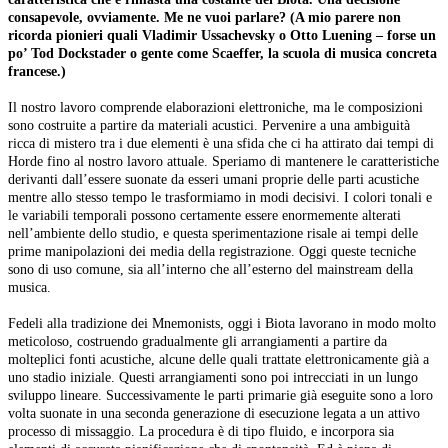
consapevole, ovviamente. Me ne vuoi parlare? (A mio parere non
ricorda pionieri quali Vladimir Ussachevsky o Otto Luening – forse un
po’ Tod Dockstader o gente come Scaeffer, la scuola di musica concreta
francese.)
Il nostro lavoro comprende elaborazioni elettroniche, ma le composizioni
sono costruite a partire da materiali acustici. Pervenire a una ambiguità
ricca di mistero tra i due elementi è una sfida che ci ha attirato dai tempi di
Horde fino al nostro lavoro attuale. Speriamo di mantenere le caratteristiche
derivanti dall’essere suonate da esseri umani proprie delle parti acustiche
mentre allo stesso tempo le trasformiamo in modi decisivi. I colori tonali e
le variabili temporali possono certamente essere enormemente alterati
nell’ambiente dello studio, e questa sperimentazione risale ai tempi delle
prime manipolazioni dei media della registrazione. Oggi queste tecniche
sono di uso comune, sia all’interno che all’esterno del mainstream della
musica.
Fedeli alla tradizione dei Mnemonists, oggi i Biota lavorano in modo molto
meticoloso, costruendo gradualmente gli arrangiamenti a partire da
molteplici fonti acustiche, alcune delle quali trattate elettronicamente già a
uno stadio iniziale. Questi arrangiamenti sono poi intrecciati in un lungo
sviluppo lineare. Successivamente le parti primarie già eseguite sono a loro
volta suonate in una seconda generazione di esecuzione legata a un attivo
processo di missaggio. La procedura è di tipo fluido, e incorpora sia