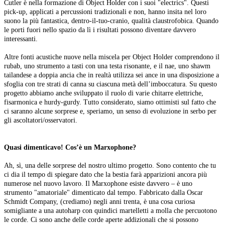
Cutler è nella formazione di Object Holder con i suoi "electrics". Questi
pick-up, applicati a percussioni tradizionali e non, hanno insita nel loro
suono la più fantastica, dentro-il-tuo-cranio, qualità claustrofobica. Quando
le porti fuori nello spazio da lì i risultati possono diventare davvero
interessanti.
Altre fonti acustiche nuove nella miscela per Object Holder comprendono il
rubab, uno strumento a tasti con una testa risonante, e il nae, uno shawm
tailandese a doppia ancia che in realtà utilizza sei ance in una disposizione a
sfoglia con tre strati di canna su ciascuna metà dell’imboccatura. Su questo
progetto abbiamo anche sviluppato il ruolo di varie chitarre elettriche,
fisarmonica e hurdy-gurdy. Tutto considerato, siamo ottimisti sul fatto che
ci saranno alcune sorprese e, speriamo, un senso di evoluzione in serbo per
gli ascoltatori/osservatori.
Quasi dimenticavo! Cos’è un Marxophone?
Ah, sì, una delle sorprese del nostro ultimo progetto. Sono contento che tu
ci dia il tempo di spiegare dato che la bestia farà apparizioni ancora più
numerose nel nuovo lavoro. Il Marxophone esiste davvero – è uno
strumento "amatoriale" dimenticato dal tempo. Fabbricato dalla Oscar
Schmidt Company, (crediamo) negli anni trenta, è una cosa curiosa
somigliante a una autoharp con quindici martelletti a molla che percuotono
le corde. Ci sono anche delle corde aperte addizionali che si possono