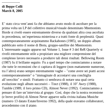
—————-
di Beppe Colli
March 8, 2005
E’ stato circa vent’anni fa che abbiamo avuto modo di ascoltare per la
prima volta un LP del collettivo musical/visuale denominato Mnemonists.
Horde si rivelò essere estremamente diverso da qualsiasi altra cosa ascoltata
in precedenza, un’esperienza misteriosa e a tratti fonte di perplessità. Quasi
contemporaneamente acquistammo Rackabones (1985), un doppio album
pubblicato sotto il nome di Biota, gruppo-satellite dei Mnemonists.
L’interessante saggio apparso sul Volume 1, Issue # 3 del ReR Quarterly si
rivelò estremamente utile a propiziare una migliore comprensione del
complesso lavoro necessario a produrre tali densi risultati. Bellowing Room
(1987) fu il brillante seguito. Fu a quel tempo che cominciammo a notare
che tutte le recensioni che ci capitava di leggere (non esattamente numerose,
tra l’altro) erano sempre estremamente vaghe – "come avere sei piatti accesi
contemporaneamente" o "immaginate di accostarvi una conchiglia
all’orecchio" e simili. Frattanto ci sembrava di notare una qual certa
evoluzione negli album successivi – Tinct (1988), il 10" Awry (1988),
Tumble (1989, il loro primo CD), Almost Never (1992). Cominciammo a
pensare di fare un’intervista al gruppo. Così, dopo che la nostra recensione
(e breve profilo) di Almost Never apparve sulla rivista italiana Musiche
(numero 13 datato Estate/Inverno 1992), della quale eravamo collaboratori,
procedemmo con il piano.