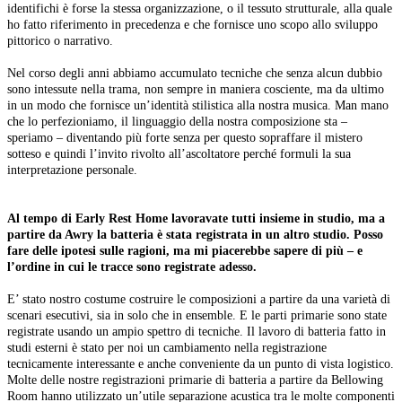
identifichi è forse la stessa organizzazione, o il tessuto strutturale, alla quale
ho fatto riferimento in precedenza e che fornisce uno scopo allo sviluppo
pittorico o narrativo.
Nel corso degli anni abbiamo accumulato tecniche che senza alcun dubbio
sono intessute nella trama, non sempre in maniera cosciente, ma da ultimo
in un modo che fornisce un’identità stilistica alla nostra musica. Man mano
che lo perfezioniamo, il linguaggio della nostra composizione sta –
speriamo – diventando più forte senza per questo sopraffare il mistero
sotteso e quindi l’invito rivolto all’ascoltatore perché formuli la sua
interpretazione personale.
Al tempo di Early Rest Home lavoravate tutti insieme in studio, ma a
partire da Awry la batteria è stata registrata in un altro studio. Posso
fare delle ipotesi sulle ragioni, ma mi piacerebbe sapere di più – e
l’ordine in cui le tracce sono registrate adesso.
E’ stato nostro costume costruire le composizioni a partire da una varietà di
scenari esecutivi, sia in solo che in ensemble. E le parti primarie sono state
registrate usando un ampio spettro di tecniche. Il lavoro di batteria fatto in
studi esterni è stato per noi un cambiamento nella registrazione
tecnicamente interessante e anche conveniente da un punto di vista logistico.
Molte delle nostre registrazioni primarie di batteria a partire da Bellowing
Room hanno utilizzato un’utile separazione acustica tra le molte componenti