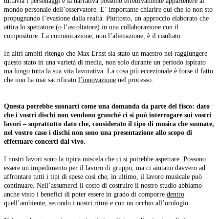
tuttavia i personaggi e la narrativa possono effettivamente appartenere al
mondo personale dell’osservatore. E’ importante chiarire qui che io non sto
propugnando l’evasione dalla realtà. Piuttosto, un approccio elaborato che
attira lo spettatore (o l’ascoltatore) in una collaborazione con il
compositore. La comunicazione, non l’alienazione, è il risultato.
In altri ambiti ritengo che Max Ernst sia stato un maestro nel raggiungere
questo stato in una varietà di media, non solo durante un periodo ispirato
ma lungo tutta la sua vita lavorativa. La cosa più eccezionale è forse il fatto
che non ha mai sacrificato
l’innovazione
nel processo.
Questa potrebbe suonarti come una domanda da parte del fisco: dato
che i vostri dischi non vendono granché ci si può interrogare sui vostri
lavori – soprattutto dato che, considerato il tipo di musica che suonate,
nel vostro caso i dischi non sono una presentazione allo scopo di
effettuare concerti dal vivo.
I nostri lavori sono la tipica miscela che ci si potrebbe aspettare. Possono
essere un impedimento per il lavoro di gruppo, ma ci aiutano davvero ad
affrontare tutti i tipi di spese così che, in ultimo, il lavoro musicale può
continuare. Nell’assumerci il costo di costruire il nostro studio abbiamo
anche visto i benefici di poter essere in grado di comporre
dentro
quell’ambiente, secondo i nostri ritmi e con un occhio all’orologio.