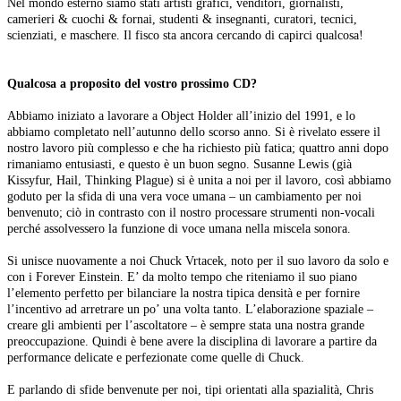
Nel mondo esterno siamo stati artisti grafici, venditori, giornalisti,
camerieri & cuochi & fornai, studenti & insegnanti, curatori, tecnici,
scienziati, e maschere. Il fisco sta ancora cercando di capirci qualcosa!
Qualcosa a proposito del vostro prossimo CD?
Abbiamo iniziato a lavorare a Object Holder all’inizio del 1991, e lo
abbiamo completato nell’autunno dello scorso anno. Si è rivelato essere il
nostro lavoro più complesso e che ha richiesto più fatica; quattro anni dopo
rimaniamo entusiasti, e questo è un buon segno. Susanne Lewis (già
Kissyfur, Hail, Thinking Plague) si è unita a noi per il lavoro, così abbiamo
goduto per la sfida di una vera voce umana – un cambiamento per noi
benvenuto; ciò in contrasto con il nostro processare strumenti non-vocali
perché assolvessero la funzione di voce umana nella miscela sonora.
Si unisce nuovamente a noi Chuck Vrtacek, noto per il suo lavoro da solo e
con i Forever Einstein. E’ da molto tempo che riteniamo il suo piano
l’elemento perfetto per bilanciare la nostra tipica densità e per fornire
l’incentivo ad arretrare un po’ una volta tanto. L’elaborazione spaziale –
creare gli ambienti per l’ascoltatore – è sempre stata una nostra grande
preoccupazione. Quindi è bene avere la disciplina di lavorare a partire da
performance delicate e perfezionate come quelle di Chuck.
E parlando di sfide benvenute per noi, tipi orientati alla spazialità, Chris