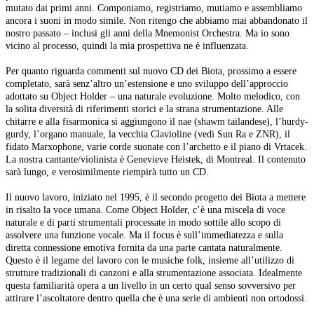
mutato dai primi anni. Componiamo, registriamo, mutiamo e assembliamo
ancora i suoni in modo simile. Non ritengo che abbiamo mai abbandonato il
nostro passato – inclusi gli anni della Mnemonist Orchestra. Ma io sono
vicino al processo, quindi la mia prospettiva ne è influenzata.
Per quanto riguarda commenti sul nuovo CD dei Biota, prossimo a essere
completato, sarà senz’altro un’estensione e uno sviluppo dell’approccio
adottato su Object Holder – una naturale evoluzione. Molto melodico, con
la solita diversità di riferimenti storici e la strana strumentazione. Alle
chitarre e alla fisarmonica si aggiungono il nae (shawm tailandese), l’hurdy-
gurdy, l’organo manuale, la vecchia Clavioline (vedi Sun Ra e ZNR), il
fidato Marxophone, varie corde suonate con l’archetto e il piano di Vrtacek.
La nostra cantante/violinista è Genevieve Heistek, di Montreal. Il contenuto
sarà lungo, e verosimilmente riempirà tutto un CD.
Il nuovo lavoro, iniziato nel 1995, è il secondo progetto dei Biota a mettere
in risalto la voce umana. Come Object Holder, c’è una miscela di voce
naturale e di parti strumentali processate in modo sottile allo scopo di
assolvere una funzione vocale. Ma il focus è sull’immediatezza e sulla
diretta connessione emotiva fornita da una parte cantata naturalmente.
Questo è il legame del lavoro con le musiche folk, insieme all’utilizzo di
strutture tradizionali di canzoni e alla strumentazione associata. Idealmente
questa familiarità opera a un livello in un certo qual senso sovversivo per
attirare l’ascoltatore dentro quella che è una serie di ambienti non ortodossi.