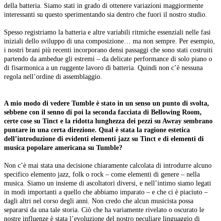
della batteria. Siamo stati in grado di ottenere variazioni maggiormente
interessanti su questo sperimentando sia dentro che fuori il nostro studio.
Spesso registriamo la batteria e altre variabili ritmiche essenziali nelle fasi
iniziali dello sviluppo di una composizione… ma non sempre. Per esempio,
i nostri brani più recenti incorporano densi passaggi che sono stati costruiti
partendo da ambedue gli estremi – da delicate performance di solo piano o
di fisarmonica a un ruggente lavoro di batteria. Quindi non c’è nessuna
regola nell’ordine di assemblaggio.
A mio modo di vedere Tumble è stato in un senso un punto di svolta,
sebbene con il senno di poi la seconda facciata di Bellowing Room,
certe cose su Tinct e la ridotta lunghezza dei pezzi su Awray sembrano
puntare in una certa direzione. Qual è stata la ragione estetica
dell’introduzione di evidenti elementi jazz su Tinct e di elementi di
musica popolare americana su Tumble?
Non c’è mai stata una decisione chiaramente calcolata di introdurre alcuno
specifico elemento jazz, folk o rock – come elementi di genere – nella
musica. Siamo un insieme di ascoltatori diversi, e nell’intimo siamo legati
in modi importanti a quello che abbiamo imparato – e che ci è piaciuto –
dagli altri nel corso degli anni. Non credo che alcun musicista possa
separarsi da una tale storia. Ciò che ha variamente rivelato o oscurato le
nostre influenze è stata l’evoluzione del nostro peculiare linguaggio di