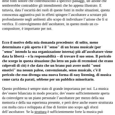
delle fonti sonore che contribuiscono a specifici passaggi, un’azione che
sembrerebbe contraddire gli intendimenti che ho appena illustrato. E
tuttavia, data l’oscurità dei ruoli di queste fonti in molte situazioni, questa
conoscenza aggiuntiva può in effetti spingere l’ascoltatore a scrutare più
profondamente negli ambienti allo scopo di individuare l’azione che lì si
verifica. Il coinvolgimento dell’ascoltatore, in questo modo un co-
compositore, è importante per noi.
Ecco il motivo della mia domanda precedente: di solito, meno
determinato e più aperto è il "senso" di un brano musicale (per
"senso" intendo la sua organizzazione interna) più all’ascoltatore viene
data la libertà – e la responsabilità – di trovare il suo senso. Il pericolo
che scorgo in questa situazione (ho letto un paio di recensioni che erano
colpevoli di ciò) è che dato che un brano può avere molti "sensi
emotivi" ma nessun palese, convenzionale, senso musicale, c’è il
pericolo che esso divenga una nuova forma di easy listening, di musica
come carta da parati, sebbene per un pubblico minoritario.
Questo problema è sempre stato di grande importanza per noi. La musica
dev’essere bilanciata in modo precario; dev’essere sufficientemente aperta
da coinvolgere su un piano personale l’ascoltatore per mezzo della sua
memoria e della sua esperienza presente, e però deve anche essere strutturata
con molta cura e sviluppata al fine di fornire uno scopo agli sforzi
dell’ascoltatore. Se la
struttura
è sufficientemente forte la musica può