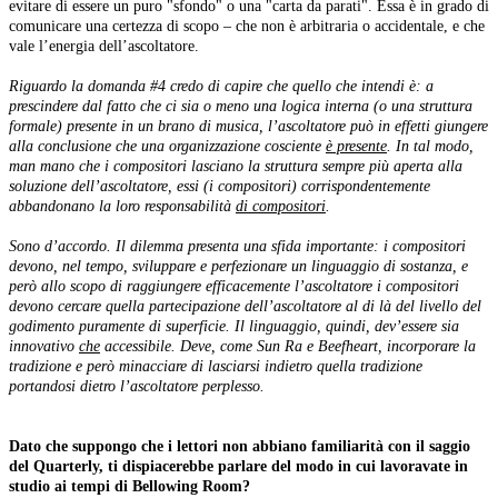
evitare di essere un puro "sfondo" o una "carta da parati". Essa è in grado di
comunicare una certezza di scopo – che non è arbitraria o accidentale, e che
vale l’energia dell’ascoltatore.
Riguardo la domanda #4 credo di capire che quello che intendi è: a
prescindere dal fatto che ci sia o meno una logica interna (o una struttura
formale) presente in un brano di musica, l’ascoltatore può in effetti giungere
alla conclusione che una organizzazione cosciente
è presente
. In tal modo,
man mano che i compositori lasciano la struttura sempre più aperta alla
soluzione dell’ascoltatore, essi (i compositori) corrispondentemente
abbandonano la loro responsabilità
di compositori
.
Sono d’accordo. Il dilemma presenta una sfida importante: i compositori
devono, nel tempo, sviluppare e perfezionare un linguaggio di sostanza, e
però allo scopo di raggiungere efficacemente l’ascoltatore i compositori
devono cercare quella partecipazione dell’ascoltatore al di là del livello del
godimento puramente di superficie. Il linguaggio, quindi, dev’essere sia
innovativo
che
accessibile. Deve, come Sun Ra e Beefheart, incorporare la
tradizione e però minacciare di lasciarsi indietro quella tradizione
portandosi dietro l’ascoltatore perplesso.
Dato che suppongo che i lettori non abbiano familiarità con il saggio
del Quarterly, ti dispiacerebbe parlare del modo in cui lavoravate in
studio ai tempi di Bellowing Room?