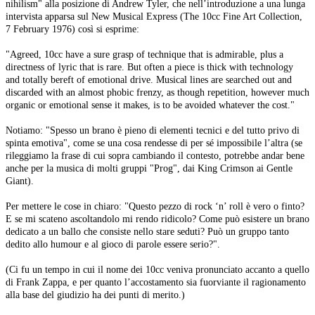
nihilism" alla posizione di Andrew Tyler, che nell’introduzione a una lunga
intervista apparsa sul New Musical Express (The 10cc Fine Art Collection,
7 February 1976) così si esprime:
"Agreed, 10cc have a sure grasp of technique that is admirable, plus a
directness of lyric that is rare. But often a piece is thick with technology
and totally bereft of emotional drive. Musical lines are searched out and
discarded with an almost phobic frenzy, as though repetition, however much
organic or emotional sense it makes, is to be avoided whatever the cost."
Notiamo: "Spesso un brano è pieno di elementi tecnici e del tutto privo di
spinta emotiva", come se una cosa rendesse di per sé impossibile l’altra (se
rileggiamo la frase di cui sopra cambiando il contesto, potrebbe andar bene
anche per la musica di molti gruppi "Prog", dai King Crimson ai Gentle
Giant).
Per mettere le cose in chiaro: "Questo pezzo di rock ‘n’ roll è vero o finto?
E se mi scateno ascoltandolo mi rendo ridicolo? Come può esistere un brano
dedicato a un ballo che consiste nello stare seduti? Può un gruppo tanto
dedito allo humour e al gioco di parole essere serio?".
(Ci fu un tempo in cui il nome dei 10cc veniva pronunciato accanto a quello
di Frank Zappa, e per quanto l’accostamento sia fuorviante il ragionamento
alla base del giudizio ha dei punti di merito.)