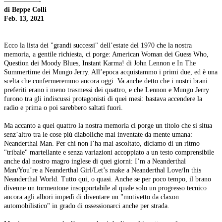
—————-
di Beppe Colli
Feb. 13, 2021
Ecco la lista dei "grandi successi" dell’estate del 1970 che la nostra
memoria, a gentile richiesta, ci porge: American Woman dei Guess Who,
Question dei Moody Blues, Instant Karma! di John Lennon e In The
Summertime dei Mungo Jerry. All’epoca acquistammo i primi due, ed è una
scelta che confermeremmo ancora oggi. Va anche detto che i nostri brani
preferiti erano i meno trasmessi dei quattro, e che Lennon e Mungo Jerry
furono tra gli indiscussi protagonisti di quei mesi: bastava accendere la
radio e prima o poi sarebbero saltati fuori.
Ma accanto a quei quattro la nostra memoria ci porge un titolo che si situa
senz’altro tra le cose più diaboliche mai inventate da mente umana:
Neanderthal Man. Per chi non l’ha mai ascoltato, diciamo di un ritmo
"tribale" martellante e senza variazioni accoppiato a un testo comprensibile
anche dal nostro magro inglese di quei giorni: I’m a Neanderthal
Man/You’re a Neanderthal Girl/Let’s make a Neanderthal Love/In this
Neanderthal World. Tutto qui, o quasi. Anche se per poco tempo, il brano
divenne un tormentone insopportabile al quale solo un progresso tecnico
ancora agli albori impedì di diventare un "motivetto da claxon
automobilistico" in grado di ossessionarci anche per strada.