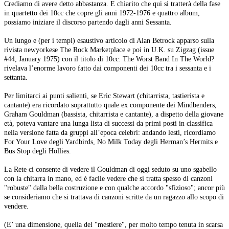
Crediamo di avere detto abbastanza. E chiarito che qui si tratterà della fase
in quartetto dei 10cc che copre gli anni 1972-1976 e quattro album,
possiamo iniziare il discorso partendo dagli anni Sessanta.
Un lungo e (per i tempi) esaustivo articolo di Alan Betrock apparso sulla
rivista newyorkese The Rock Marketplace e poi in U.K. su Zigzag (issue
#44, January 1975) con il titolo di 10cc: The Worst Band In The World?
rivelava l’enorme lavoro fatto dai componenti dei 10cc tra i sessanta e i
settanta.
Per limitarci ai punti salienti, se Eric Stewart (chitarrista, tastierista e
cantante) era ricordato soprattutto quale ex componente dei Mindbenders,
Graham Gouldman (bassista, chitarrista e cantante), a dispetto della giovane
età, poteva vantare una lunga lista di successi da primi posti in classifica
nella versione fatta da gruppi all’epoca celebri: andando lesti, ricordiamo
For Your Love degli Yardbirds, No Milk Today degli Herman’s Hermits e
Bus Stop degli Hollies.
La Rete ci consente di vedere il Gouldman di oggi seduto su uno sgabello
con la chitarra in mano, ed è facile vedere che si tratta spesso di canzoni
"robuste" dalla bella costruzione e con qualche accordo "sfizioso"; ancor più
se consideriamo che si trattava di canzoni scritte da un ragazzo allo scopo di
vendere.
(E’ una dimensione, quella del "mestiere", per molto tempo tenuta in scarsa