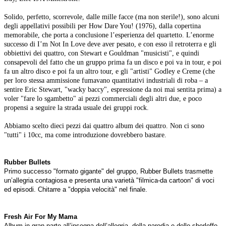
Solido, perfetto, scorrevole, dalle mille facce (ma non sterile!), sono alcuni
degli appellativi possibili per How Dare You! (1976), dalla copertina
memorabile, che porta a conclusione l’esperienza del quartetto. L’enorme
successo di I’m Not In Love deve aver pesato, e con esso il retroterra e gli
obbiettivi dei quattro, con Stewart e Gouldman "musicisti", e quindi
consapevoli del fatto che un gruppo prima fa un disco e poi va in tour, e poi
fa un altro disco e poi fa un altro tour, e gli "artisti" Godley e Creme (che
per loro stessa ammissione fumavano quantitativi industriali di roba – a
sentire Eric Stewart, "wacky baccy", espressione da noi mai sentita prima) a
voler "fare lo sgambetto" ai pezzi commerciali degli altri due, e poco
propensi a seguire la strada usuale dei gruppi rock.
Abbiamo scelto dieci pezzi dai quattro album dei quattro. Non ci sono
"tutti" i 10cc, ma come introduzione dovrebbero bastare.
Rubber Bullets
Primo successo "formato gigante" del gruppo, Rubber Bullets trasmette
un’allegria contagiosa e presenta una varietà "filmica-da cartoon" di voci
ed episodi. Chitarre a "doppia velocità" nel finale.
Fresh Air For My Mama
Album in gran parte all’insegna dell’allegria, della parodia e dello sberleffo,