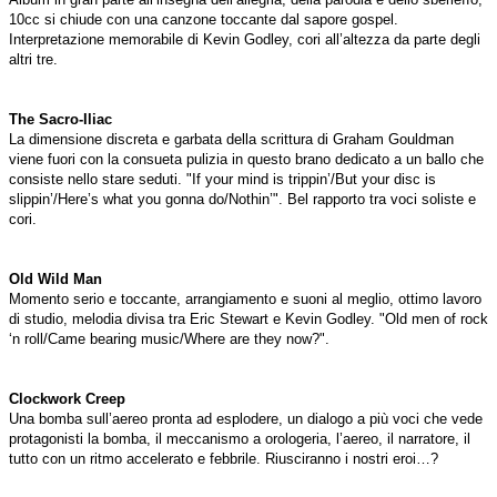
10cc si chiude con una canzone toccante dal sapore gospel.
Interpretazione memorabile di Kevin Godley, cori all’altezza da parte degli
altri tre.
The Sacro-Iliac
La dimensione discreta e garbata della scrittura di Graham Gouldman
viene fuori con la consueta pulizia in questo brano dedicato a un ballo che
consiste nello stare seduti. "If your mind is trippin’/But your disc is
slippin’/Here’s what you gonna do/Nothin’". Bel rapporto tra voci soliste e
cori.
Old Wild Man
Momento serio e toccante, arrangiamento e suoni al meglio, ottimo lavoro
di studio, melodia divisa tra Eric Stewart e Kevin Godley. "Old men of rock
‘n roll/Came bearing music/Where are they now?".
Clockwork Creep
Una bomba sull’aereo pronta ad esplodere, un dialogo a più voci che vede
protagonisti la bomba, il meccanismo a orologeria, l’aereo, il narratore, il
tutto con un ritmo accelerato e febbrile. Riusciranno i nostri eroi…?