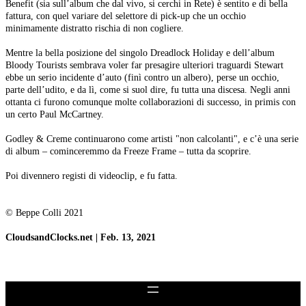
Benefit (sia sull’album che dal vivo, si cerchi in Rete) è sentito e di bella
fattura, con quel variare del selettore di pick-up che un occhio
minimamente distratto rischia di non cogliere.
Mentre la bella posizione del singolo Dreadlock Holiday e dell’album
Bloody Tourists sembrava voler far presagire ulteriori traguardi Stewart
ebbe un serio incidente d’auto (finì contro un albero), perse un occhio,
parte dell’udito, e da lì, come si suol dire, fu tutta una discesa. Negli anni
ottanta ci furono comunque molte collaborazioni di successo, in primis con
un certo Paul McCartney.
Godley & Creme continuarono come artisti "non calcolanti", e c’è una serie
di album – cominceremmo da Freeze Frame – tutta da scoprire.
Poi divennero registi di videoclip, e fu fatta.
© Beppe Colli 2021
CloudsandClocks.net | Feb. 13, 2021