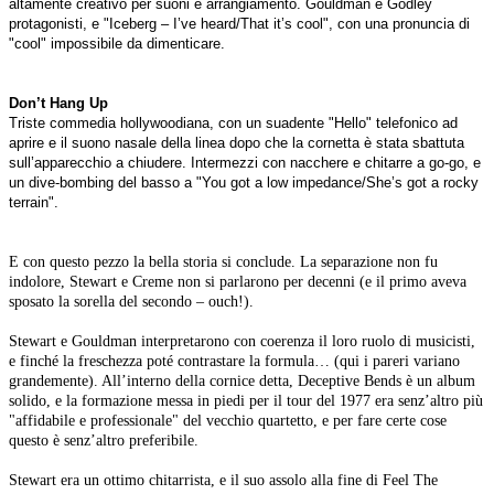
altamente creativo per suoni e arrangiamento. Gouldman e Godley
protagonisti, e "Iceberg – I’ve heard/That it’s cool", con una pronuncia di
"cool" impossibile da dimenticare.
Don’t Hang Up
Triste commedia hollywoodiana, con un suadente "Hello" telefonico ad
aprire e il suono nasale della linea dopo che la cornetta è stata sbattuta
sull’apparecchio a chiudere. Intermezzi con nacchere e chitarre a go-go, e
un dive-bombing del basso a "You got a low impedance/She’s got a rocky
terrain".
E con questo pezzo la bella storia si conclude. La separazione non fu
indolore, Stewart e Creme non si parlarono per decenni (e il primo aveva
sposato la sorella del secondo – ouch!).
Stewart e Gouldman interpretarono con coerenza il loro ruolo di musicisti,
e finché la freschezza poté contrastare la formula… (qui i pareri variano
grandemente). All’interno della cornice detta, Deceptive Bends è un album
solido, e la formazione messa in piedi per il tour del 1977 era senz’altro più
"affidabile e professionale" del vecchio quartetto, e per fare certe cose
questo è senz’altro preferibile.
Stewart era un ottimo chitarrista, e il suo assolo alla fine di Feel The