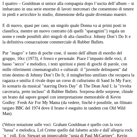
I quattro – Gouldman si unisce alla compagnia dopo l’uscita dell’album – si
imbarcano in una serie enorme di lavori mercenari che consentono di tenere
in piedi e arricchire lo studio, dimensione della quale diventano maestri.
E di nuovo, quasi per caso, un singolo quale Donna va ai primi posti in
classifica, mentre un nuovo contratto (di quelli "sparagnini") regala un
nome e rende possibili altri singoli di alta classifica: Johnny Don’t Do It e
la definitiva consacrazione commerciale di Rubber Bullets.
Pur "magro" e fatto di poche cose, il suono dell’album di esordio del
gruppo, 10cc (1973), è fresco e personale. Piace l’impasto delle voci, il
basso "secco" e melodico, i testi spiritosi e pieni di giochi di parole, con
mille riferimenti cinematografici e culturali: il "juvenile delinquent" dal
triste destino di Johnny Don’t Do It; il mingherlino umiliato che recupera la
ragazza e umilia il rivale dopo un corso di culturismo di Sand In My Face;
lo scenario da musical "starring Doris Day" di The Dean And I; la "rivolta
carceraria, prete incluso" di Rubber Bullets. Sorpresa delle sorprese, chiude
un brano dal sapore gospel con interpretazione memorabile di Kevin
Godley: Fresh Air For My Mama (da vedere, finché è possibile, un filmato
targato BBC del 1974 dove il brano è eseguito in tandem con Old Wild
Man).
(Veloce notazione sulle voci. Graham Gouldman è quello con la voce
"bassa" e melodica, Lol Creme quello dal falsetto acido e dall’allegria rock
‘n ‘ roll, Eric Stewart un impeccabile "sosia di Paul McCartney", Kevin