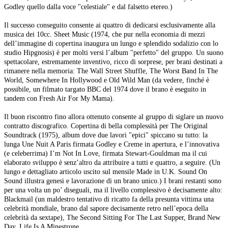
Godley quello dalla voce "celestiale" e dal falsetto etereo.)
Il successo conseguito consente ai quattro di dedicarsi esclusivamente alla
musica dei 10cc. Sheet Music (1974, che pur nella economia di mezzi
dell’immagine di copertina inaugura un lungo e splendido sodalizio con lo
studio Hipgnosis) è per molti versi l’album "perfetto" del gruppo. Un suono
spettacolare, estremamente inventivo, ricco di sorprese, per brani destinati a
rimanere nella memoria: The Wall Street Shuffle, The Worst Band In The
World, Somewhere In Hollywood e Old Wild Man (da vedere, finché è
possibile, un filmato targato BBC del 1974 dove il brano è eseguito in
tandem con Fresh Air For My Mama).
Il buon riscontro fino allora ottenuto consente al gruppo di siglare un nuovo
contratto discografico. Copertina di bella complessità per The Original
Soundtrack (1975), album dove due lavori "epici" spiccano su tutto: la
lunga Une Nuit A Paris firmata Godley e Creme in apertura, e l’innovativa
(e celeberrima) I’m Not In Love, firmata Stewart-Gouldman ma il cui
elaborato sviluppo è senz’altro da attribuire a tutti e quattro, a seguire. (Un
lungo e dettagliato articolo uscito sul mensile Made in U.K. Sound On
Sound illustra genesi e lavorazione di un brano unico.) I brani restanti sono
per una volta un po’ diseguali, ma il livello complessivo è decisamente alto:
Blackmail (un maldestro tentativo di ricatto fa della presunta vittima una
celebrità mondiale, brano dal sapore decisamente retro nell’epoca della
celebrità da sextape), The Second Sitting For The Last Supper, Brand New
Day, Life Is A Minestrone.