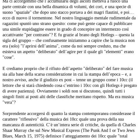
Ma ci accorgemmo che l’accumularsi degli ascolti metteva a fuoco una
parte centrale con una bella dinamica di volumi, dei cori, e una specie di
suono "spaziale" che dopo uno stacco portava a dei magri flautini, e poi…
ecco di nuovo il tormentone. Nel nostro linguaggio mentale rudimentale da
ragazzini spuntò uno strano quesito: come può gente capace di pubblicare
una simile stupidaggine essere in grado di concepire un intermezzo così
accattivante "per contrasto"? E fu grazie al brano degli Hotlegs – questa la
sigla del gruppo – che confusamente iniziammo a capire che la musica non
era (solo) "l’aprirsi dell’anima", come da noi sempre creduto, ma che
esisteva un aspetto "deliberato" dell’agire per il quale gli "elementi" erano
"cose".
E crediamo proprio che il rifiuto dell’aspetto "deliberato" del fare musica
sia alla base della scarsa considerazione in cui la stampa dell’epoca – e, a
nostro avviso, anche il giudizio ex post – tenne un gruppo come i 10cc (il
lettore che si starà chiedendo cosa c’entrino i 10cc con gli Hotlegs è pregato
di avere pazienza). Ovviamente i soldi non si discutono, quindi tutti i
singoli finiti ai posti alti delle classifiche meritano rispetto. Ma era musica
"vera"?
Sorprendente accorgersi di quanto la stampa contemporanea considerasse il
carattere "riflessivo" della musica dei 10cc quale una prova della sua
mancanza di autenticità. C’è un’intera serie di critiche, da quella di Charles
Shaar Murray che sul New Musical Express (The Punk And I or Two Jews
Blues, March 15, 1975) definisce l’atteggiamento dei 10cc quale "total