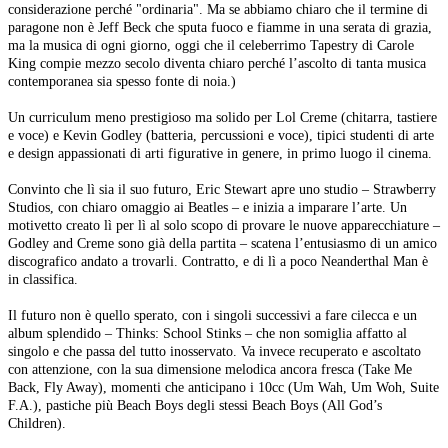
considerazione perché "ordinaria". Ma se abbiamo chiaro che il termine di
paragone non è Jeff Beck che sputa fuoco e fiamme in una serata di grazia,
ma la musica di ogni giorno, oggi che il celeberrimo Tapestry di Carole
King compie mezzo secolo diventa chiaro perché l’ascolto di tanta musica
contemporanea sia spesso fonte di noia.)
Un curriculum meno prestigioso ma solido per Lol Creme (chitarra, tastiere
e voce) e Kevin Godley (batteria, percussioni e voce), tipici studenti di arte
e design appassionati di arti figurative in genere, in primo luogo il cinema.
Convinto che lì sia il suo futuro, Eric Stewart apre uno studio – Strawberry
Studios, con chiaro omaggio ai Beatles – e inizia a imparare l’arte. Un
motivetto creato lì per lì al solo scopo di provare le nuove apparecchiature –
Godley and Creme sono già della partita – scatena l’entusiasmo di un amico
discografico andato a trovarli. Contratto, e di lì a poco Neanderthal Man è
in classifica.
Il futuro non è quello sperato, con i singoli successivi a fare cilecca e un
album splendido – Thinks: School Stinks – che non somiglia affatto al
singolo e che passa del tutto inosservato. Va invece recuperato e ascoltato
con attenzione, con la sua dimensione melodica ancora fresca (Take Me
Back, Fly Away), momenti che anticipano i 10cc (Um Wah, Um Woh, Suite
F.A.), pastiche più Beach Boys degli stessi Beach Boys (All God’s
Children).