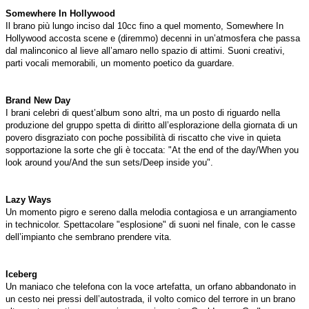
Somewhere In Hollywood
Il brano più lungo inciso dal 10cc fino a quel momento, Somewhere In
Hollywood accosta scene e (diremmo) decenni in un’atmosfera che passa
dal malinconico al lieve all’amaro nello spazio di attimi. Suoni creativi,
parti vocali memorabili, un momento poetico da guardare.
Brand New Day
I brani celebri di quest’album sono altri, ma un posto di riguardo nella
produzione del gruppo spetta di diritto all’esplorazione della giornata di un
povero disgraziato con poche possibilità di riscatto che vive in quieta
sopportazione la sorte che gli è toccata: "At the end of the day/When you
look around you/And the sun sets/Deep inside you".
Lazy Ways
Un momento pigro e sereno dalla melodia contagiosa e un arrangiamento
in technicolor. Spettacolare "esplosione" di suoni nel finale, con le casse
dell’impianto che sembrano prendere vita.
Iceberg
Un maniaco che telefona con la voce artefatta, un orfano abbandonato in
un cesto nei pressi dell’autostrada, il volto comico del terrore in un brano