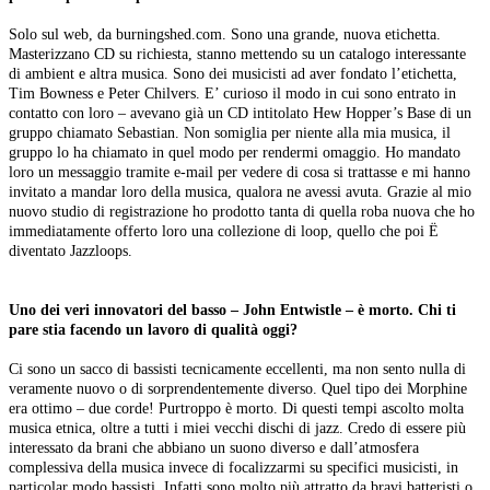
Solo sul web, da burningshed.com. Sono una grande, nuova etichetta.
Masterizzano CD su richiesta, stanno mettendo su un catalogo interessante
di ambient e altra musica. Sono dei musicisti ad aver fondato l’etichetta,
Tim Bowness e Peter Chilvers. E’ curioso il modo in cui sono entrato in
contatto con loro – avevano già un CD intitolato Hew Hopper’s Base di un
gruppo chiamato Sebastian. Non somiglia per niente alla mia musica, il
gruppo lo ha chiamato in quel modo per rendermi omaggio. Ho mandato
loro un messaggio tramite e-mail per vedere di cosa si trattasse e mi hanno
invitato a mandar loro della musica, qualora ne avessi avuta. Grazie al mio
nuovo studio di registrazione ho prodotto tanta di quella roba nuova che ho
immediatamente offerto loro una collezione di loop, quello che poi Ë
diventato Jazzloops.
Uno dei veri innovatori del basso – John Entwistle – è morto. Chi ti
pare stia facendo un lavoro di qualità oggi?
Ci sono un sacco di bassisti tecnicamente eccellenti, ma non sento nulla di
veramente nuovo o di sorprendentemente diverso. Quel tipo dei Morphine
era ottimo – due corde! Purtroppo è morto. Di questi tempi ascolto molta
musica etnica, oltre a tutti i miei vecchi dischi di jazz. Credo di essere più
interessato da brani che abbiano un suono diverso e dall’atmosfera
complessiva della musica invece di focalizzarmi su specifici musicisti, in
particolar modo bassisti. Infatti sono molto più attratto da bravi batteristi o