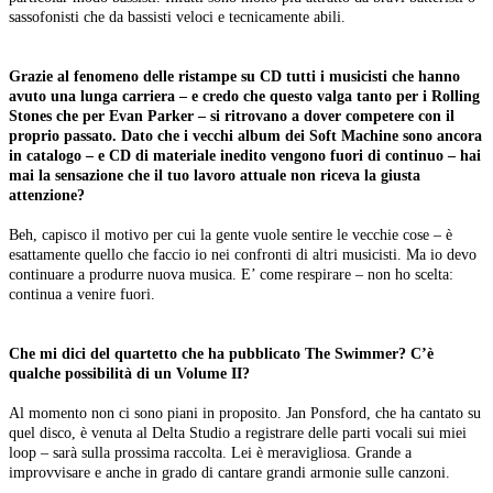
sassofonisti che da bassisti veloci e tecnicamente abili.
Grazie al fenomeno delle ristampe su CD tutti i musicisti che hanno
avuto una lunga carriera – e credo che questo valga tanto per i Rolling
Stones che per Evan Parker – si ritrovano a dover competere con il
proprio passato. Dato che i vecchi album dei Soft Machine sono ancora
in catalogo – e CD di materiale inedito vengono fuori di continuo – hai
mai la sensazione che il tuo lavoro attuale non riceva la giusta
attenzione?
Beh, capisco il motivo per cui la gente vuole sentire le vecchie cose – è
esattamente quello che faccio io nei confronti di altri musicisti. Ma io devo
continuare a produrre nuova musica. E’ come respirare – non ho scelta:
continua a venire fuori.
Che mi dici del quartetto che ha pubblicato The Swimmer? C’è
qualche possibilità di un Volume II?
Al momento non ci sono piani in proposito. Jan Ponsford, che ha cantato su
quel disco, è venuta al Delta Studio a registrare delle parti vocali sui miei
loop – sarà sulla prossima raccolta. Lei è meravigliosa. Grande a
improvvisare e anche in grado di cantare grandi armonie sulle canzoni.