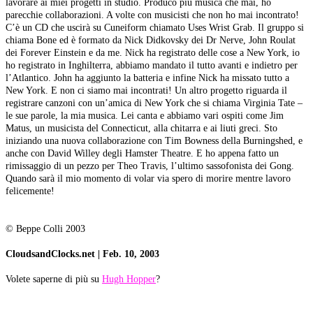
lavorare ai miei progetti in studio. Produco più musica che mai, ho
parecchie collaborazioni. A volte con musicisti che non ho mai incontrato!
C’è un CD che uscirà su Cuneiform chiamato Uses Wrist Grab. Il gruppo si
chiama Bone ed è formato da Nick Didkovsky dei Dr Nerve, John Roulat
dei Forever Einstein e da me. Nick ha registrato delle cose a New York, io
ho registrato in Inghilterra, abbiamo mandato il tutto avanti e indietro per
l’Atlantico. John ha aggiunto la batteria e infine Nick ha missato tutto a
New York. E non ci siamo mai incontrati! Un altro progetto riguarda il
registrare canzoni con un’amica di New York che si chiama Virginia Tate –
le sue parole, la mia musica. Lei canta e abbiamo vari ospiti come Jim
Matus, un musicista del Connecticut, alla chitarra e ai liuti greci. Sto
iniziando una nuova collaborazione con Tim Bowness della Burningshed, e
anche con David Willey degli Hamster Theatre. E ho appena fatto un
rimissaggio di un pezzo per Theo Travis, l’ultimo sassofonista dei Gong.
Quando sarà il mio momento di volar via spero di morire mentre lavoro
felicemente!
© Beppe Colli 2003
CloudsandClocks.net | Feb. 10, 2003
Volete saperne di più su
Hugh Hopper
?