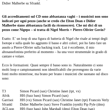
Didier Malherbe su Sfrankl.
Gli accreditamenti sul CD sono abbastanza vaghi – i musicisti non sono
indicati per ogni pezzo (anche se credo che Elton Dean e Didier
Malherbe siano abbastanza facili da riconoscere). Che mi dici di un
pezzo come Nigepo – si tratta di Nigel Morris + Pierre-Olivier Govin?
Esatto. E’ un loop di una figura di batteria di Nigel che risale ai tempi degli
Isotope e sulla quale ho aggiunto il basso e altri colori; poi ho fatto fare un
assolo a Pierre-Olivier sulla backing track. Lui è eccellente, il mio
altosassofonista preferito al momento – ha una voce strumentale in grado di
cantare e volare.
Ecco le formazioni. Quasi sempre il basso sono io. Naturalmente ci sono
molti loop e campionamenti non identificabili che provengono da varie
fonti molto misteriose, ma brano per brano i musicisti che suonano sul disco
sono:
T3
Simon Picard (sax) Christine Janet (tpt, vx)
Afrik
HH (fuzz bass) Simon Picard (sax)
Garrisoi
HH (vx) Simon Picard (sax) Christine Janet (tpt) Francois Verly 
Sfrankl
Didier Malherbe (sax) Steve Franklin (synth) Pip Pyle (dms)
ACLoop
HH (fuzz bass) John Marshall (dms) Elton Dean (sax)