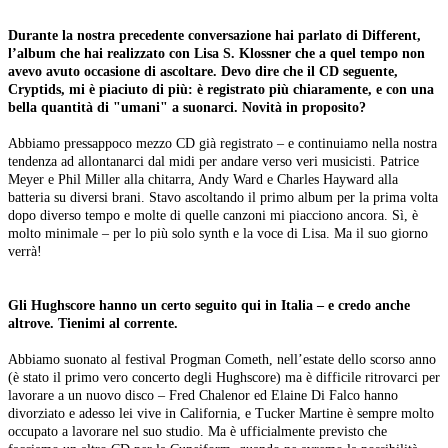
Durante la nostra precedente conversazione hai parlato di Different,
l’album che hai realizzato con Lisa S. Klossner che a quel tempo non
avevo avuto occasione di ascoltare. Devo dire che il CD seguente,
Cryptids, mi è piaciuto di più: è registrato più chiaramente, e con una
bella quantità di "umani" a suonarci. Novità in proposito?
Abbiamo pressappoco mezzo CD già registrato – e continuiamo nella nostra
tendenza ad allontanarci dal midi per andare verso veri musicisti. Patrice
Meyer e Phil Miller alla chitarra, Andy Ward e Charles Hayward alla
batteria su diversi brani. Stavo ascoltando il primo album per la prima volta
dopo diverso tempo e molte di quelle canzoni mi piacciono ancora. Sì, è
molto minimale – per lo più solo synth e la voce di Lisa. Ma il suo giorno
verrà!
Gli Hughscore hanno un certo seguito qui in Italia – e credo anche
altrove. Tienimi al corrente.
Abbiamo suonato al festival Progman Cometh, nell’estate dello scorso anno
(è stato il primo vero concerto degli Hughscore) ma è difficile ritrovarci per
lavorare a un nuovo disco – Fred Chalenor ed Elaine Di Falco hanno
divorziato e adesso lei vive in California, e Tucker Martine è sempre molto
occupato a lavorare nel suo studio. Ma è ufficialmente previsto che