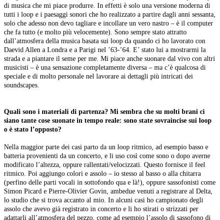
di musica che mi piace produrre. In effetti è solo una versione moderna di
tutti i loop e i paesaggi sonori che ho realizzato a partire dagli anni sessanta,
solo che adesso non devo tagliare e incollare un vero nastro – è il computer
che fa tutto (e molto più velocemente). Sono sempre stato attratto
dall’atmosfera della musica basata sui loop da quando ci ho lavorato con
Daevid Allen a Londra e a Parigi nel ’63-’64. E’ stato lui a mostrarmi la
strada e a piantare il seme per me. Mi piace anche suonare dal vivo con altri
musicisti – è una sensazione completamente diversa – ma c’è qualcosa di
speciale e di molto personale nel lavorare ai dettagli più intricati dei
soundscapes.
Quali sono i materiali di partenza? Mi sembra che su molti brani ci
siano tante cose suonate in tempo reale: sono state sovraincise sui loop
o è stato l’opposto?
Nella maggior parte dei casi parto da un loop ritmico, ad esempio basso e
batteria provenienti da un concerto, e li uso così come sono o dopo averne
modificato l’altezza, oppure rallentati/velocizzati. Questo fornisce il feel
ritmico. Poi aggiungo colori e assolo – io stesso al basso o alla chitarra
(perfino delle parti vocali in sottofondo qua e là!), oppure sassofonisti come
Simon Picard e Pierre-Olivier Govin, ambedue venuti a registrare al Delta,
lo studio che si trova accanto al mio. In alcuni casi ho campionato degli
assolo che avevo già registrato in concerto e li ho stirati o strizzati per
adattarli all’atmosfera del pezzo, come ad esempio l’assolo di sassofono di