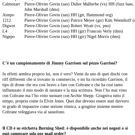
Calmozart
Pierre-Olivier Govin (sax) Didier Malherbe (vx) HH (fuzz bass, 
John Marshall (dms)
Aintpo
Pierre-Olivier Govin (sax) HH (gtr, Hammond org)
1212
Pierre-Olivier Govin (sax) Patrice Meyer (gtr) Kim Weemhoff 
Digwot
Pierre-Olivier Govin (sax) Robert Wyatt (vx, pno)
L4
Pierre-Olivier Govin (sax) HH (gtr) Francois Verly (dms)
Nigepo
Pierre-Olivier Govin (sax) HH (gtr) Nigel Morris (dms)
C’è un campionamento di Jimmy Garrison sul pezzo Garrisoi?
In effetti sembra proprio lui, non è vero? Viene da uno di quei dischi con
riff differenti che si trovano in commercio, e mi ha ricordato Garrison, il
tipo di drone che era così bravo a fare con Coltrane e che ha così tanto
influenzato il mio modo di suonare e la mia scrittura. Non l’ho mai visto
con Coltrane ma l’ho visto suonare con Archie Shepp. Grugniva tutto il
tempo, proprio come fa Elvin Jones. Quei due devono essere stati davvero
in grado di impaurire come sezione ritmica, a grugnire insieme mentre
Coltrane veleggiava via al sassofono.
Il CD è su etichetta Burning Shed: è disponibile anche nei negozi o si
può comprare solo per mail order?