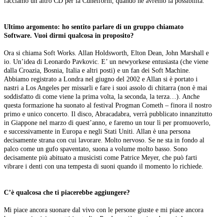
facciamo un altro CD per la Cuneiform, quando ne avremo la possibilità.
Ultimo argomento: ho sentito parlare di un gruppo chiamato
Software. Vuoi dirmi qualcosa in proposito?
Ora si chiama Soft Works. Allan Holdsworth, Elton Dean, John Marshall e
io. Un’idea di Leonardo Pavkovic. E’ un newyorkese entusiasta (che viene
dalla Croazia, Bosnia, Italia e altri posti) e un fan dei Soft Machine.
Abbiamo registrato a Londra nel giugno del 2002 e Allan si è portato i
nastri a Los Angeles per missarli e fare i suoi assolo di chitarra (non è mai
soddisfatto di come viene la prima volta, la seconda, la terza…). Anche
questa formazione ha suonato al festival Progman Cometh – finora il nostro
primo e unico concerto. Il disco, Abracadabra, verrà pubblicato innanzitutto
in Giappone nel marzo di quest’anno, e faremo un tour lì per promuoverlo,
e successivamente in Europa e negli Stati Uniti. Allan è una persona
decisamente strana con cui lavorare. Molto nervoso. Se ne sta in fondo al
palco come un gufo spaventato, suona a volume molto basso. Sono
decisamente più abituato a musicisti come Patrice Meyer, che può farti
vibrare i denti con una tempesta di suoni quando il momento lo richiede.
C’è qualcosa che ti piacerebbe aggiungere?
Mi piace ancora suonare dal vivo con le persone giuste e mi piace ancora