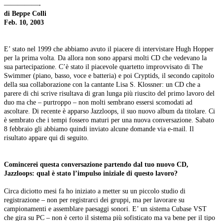
—————-
di Beppe Colli
Feb. 10, 2003
E’ stato nel 1999 che abbiamo avuto il piacere di intervistare Hugh Hopper
per la prima volta. Da allora non sono apparsi molti CD che vedevano la
sua partecipazione. C’è stato il piacevole quartetto improvvisato di The
Swimmer (piano, basso, voce e batteria) e poi Cryptids, il secondo capitolo
della sua collaborazione con la cantante Lisa S. Klossner: un CD che a
parere di chi scrive risultava di gran lunga più riuscito del primo lavoro del
duo ma che – purtroppo – non molti sembrano essersi scomodati ad
ascoltare. Di recente è apparso Jazzloops, il suo nuovo album da titolare. Ci
è sembrato che i tempi fossero maturi per una nuova conversazione. Sabato
8 febbraio gli abbiamo quindi inviato alcune domande via e-mail. Il
risultato appare qui di seguito.
Comincerei questa conversazione partendo dal tuo nuovo CD,
Jazzloops: qual è stato l’impulso iniziale di questo lavoro?
Circa diciotto mesi fa ho iniziato a metter su un piccolo studio di
registrazione – non per registrarci dei gruppi, ma per lavorare su
campionamenti e assemblare paesaggi sonori. E’ un sistema Cubase VST
che gira su PC – non è certo il sistema più sofisticato ma va bene per il tipo