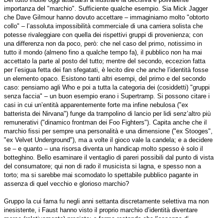
importanza del "marchio". Sufficiente qualche esempio. Sia Mick Jagger
che Dave Gilmour hanno dovuto accettare – immaginiamo molto "obtorto
collo" – l’assoluta impossibilità commerciale di una carriera solista che
potesse rivaleggiare con quella dei rispettivi gruppi di provenienza; con
una differenza non da poco, però: che nel caso del primo, notissimo in
tutto il mondo (almeno fino a qualche tempo fa), il pubblico non ha mai
accettato la parte al posto del tutto; mentre del secondo, eccezion fatta
per l’esigua fetta dei fan sfegatati, è lecito dire che anche l’identità fosse
un elemento opaco. Esistono tanti altri esempi, del primo e del secondo
caso: pensiamo agli Who e poi a tutta la categoria dei (cosiddetti) "gruppi
senza faccia" – un buon esempio erano i Supertramp. Si possono citare i
casi in cui un’entità apparentemente forte ma infine nebulosa ("ex
batterista dei Nirvana") funge da trampolino di lancio per lidi senz’altro più
remunerativi ("dinamico frontman dei Foo Fighters"). Capita anche che il
marchio fissi per sempre una personalità e una dimensione ("ex Stooges",
"ex Velvet Underground"), ma a volte il gioco vale la candela; e a decidere
se – e quanto – una risorsa diventa un handicap molto spesso è solo il
botteghino. Bello esaminare il ventaglio di pareri possibili dal punto di vista
del consumatore; qui non di rado il musicista si lagna, e spesso non a
torto; ma si sarebbe mai scomodato lo spettabile pubblico pagante in
assenza di quel vecchio e glorioso marchio?
Gruppo la cui fama fu negli anni settanta discretamente selettiva ma non
inesistente, i Faust hanno visto il proprio marchio d’identità diventare