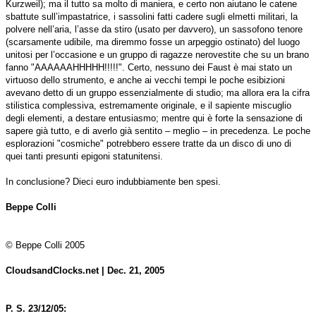
Kurzweil); ma il tutto sa molto di maniera, e certo non aiutano le catene
sbattute sull’impastatrice, i sassolini fatti cadere sugli elmetti militari, la
polvere nell’aria, l’asse da stiro (usato per davvero), un sassofono tenore
(scarsamente udibile, ma diremmo fosse un arpeggio ostinato) del luogo
unitosi per l’occasione e un gruppo di ragazze nerovestite che su un brano
fanno "AAAAAAHHHHH!!!!!". Certo, nessuno dei Faust è mai stato un
virtuoso dello strumento, e anche ai vecchi tempi le poche esibizioni
avevano detto di un gruppo essenzialmente di studio; ma allora era la cifra
stilistica complessiva, estremamente originale, e il sapiente miscuglio
degli elementi, a destare entusiasmo; mentre qui è forte la sensazione di
sapere già tutto, e di averlo già sentito – meglio – in precedenza. Le poche
esplorazioni "cosmiche" potrebbero essere tratte da un disco di uno di
quei tanti presunti epigoni statunitensi.
In conclusione? Dieci euro indubbiamente ben spesi.
Beppe Colli
© Beppe Colli 2005
CloudsandClocks.net | Dec. 21, 2005
P. S. 23/12/05: