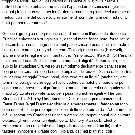
troppo celebrati "reduci" desiderosi di saperne di più; nulla riesce a
raffreddare il loro entusiasmo quanto l’apprendere le condizioni (per noi
abituali) in cui la cosa si svolgerà: rigorosamente in piedi, decisamente al
freddo, con fine del concerto prevista nei dintorni dell’una del mattino. Si
sottoporranno al martirio?
Giunge il gran giorno, e presenze che diremmo nell’ordine dei duecento.
Pubblico abbastanza sul giovanile, assenti molte facce note, forse per la
concomitanza di un lungo ponte. Sul palco chitarre acustiche, elettriche e
bassi; una batteria; un synth recente (Roland) e uno meno (Kurzweil);
anche molta ferraglia e un’impastatrice. Primo pezzo: It’s A Bit Of Pain, la
chiusura di Faust IV. L’insieme non manca di dignità, Peron canta, ma
subito la situazione vira verso un rumorismo decisamente banalizzante
ben poco in carattere con lo spirito originale del pezzo. Siamo dalle parti di
un "gruppo omaggio"/cover band, dignitoso ma nulla più (anche se, dati i
termini di paragone che oggi è facile vedere sui palchi, ci pare che per
qualcuno dei presenti valga l’impressione di stare ascoltando qualcosa di
inaudito). Lo stesso vale tanto per i pezzi più noti eseguiti – The Sad
Skinhead, It’s A Rainy Day, Sunshine Girl, e quella prima canzone di
Faust Tapes (e qui Diermaier sbaglia clamorosamente il famoso attacco
batteristico) – che per le riproposizioni delle cose più tarde. L’affiatamento
c’è, e soprattutto Cambuzat riesce a creare dei tappeti sonori alla chitarra
elettrica (diremmo con un digital delay Memory Man della Electro
Harmonix e con un pedale che funge da modulatore ad anello) e alle
tastiere (Whoosh! e Kraaa! con il Roland, ostinati pianistici con il