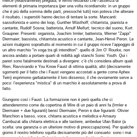
merce (relativamente) pregiata; e fermo restando che l’assenza di
elementi di primaria importanza (per una volta ricordiamolo: in un gruppo
che è più della somma delle parti, pressoché tutti) non poteva che alterare
il risultato, i superstiti hanno deciso di tentare la sorte. Mancanti:
sassofonista e uomo dei loop, Gunther Wüsthoff; chitarrista, pianista e
cantante, Rudolf Sosna; batterista, Arnulf Meifurt; tecnico del suono, Kurt
Graupner. Presenti: organista, Joachim Irmler; batterista, Werner "Zappi"
Diermaier; bassista, chitarrista acustico e cantante, Jean-Hervé Peron. Le
azioni risalgono soprattutto al momento in cui il gruppo riceve l’appoggio di
un altro marchio "in voga tra gli intenditori": quello di Jim O’ Rourke, non
ancora andato a portare quarti di nobiltà agli stanchi Sonic Youth. Qui i
pareri sono fatalmente destinati a divergere: c’è chi considera album quali
Rien, Ravvivando e You Know Faust di ottima qualità; altri (decisamente
sgomenti per il fatto che i Faust vengano accostati a gente come Aphex
Twin) esprimono garbatamente il loro dissenso; il che ovviamente serve a
poco: l’esperienza "mistica" di un marchio è assolutamente a prova di
fatto.
Giungono così i Faust. La formazione non è però quella che ci
attenderemmo come da copertina di Wire di un paio di anni fa (Irmler e
Diermaier + due figuranti) bensì Diermaier, Peron e due figuranti: Olivier
Manchion a basso, voce, chitarra acustica e melodica e Amaury
Cambuzat alla chitarra elettrica e alle tastiere, ambedue Ulan Bator (a
scelta: una garanzia o un ulteriore motivo di preoccupazione). Per qualche
giorno il nostro telefono squilla decisamente più del consueto: sono i mai