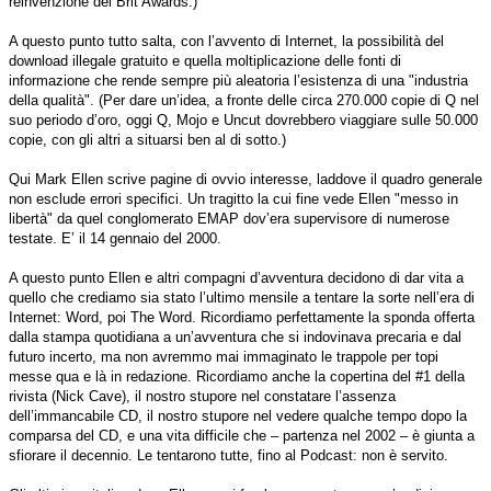
reinvenzione dei Brit Awards.)
A questo punto tutto salta, con l’avvento di Internet, la possibilità del
download illegale gratuito e quella moltiplicazione delle fonti di
informazione che rende sempre più aleatoria l’esistenza di una "industria
della qualità". (Per dare un’idea, a fronte delle circa 270.000 copie di Q nel
suo periodo d’oro, oggi Q, Mojo e Uncut dovrebbero viaggiare sulle 50.000
copie, con gli altri a situarsi ben al di sotto.)
Qui Mark Ellen scrive pagine di ovvio interesse, laddove il quadro generale
non esclude errori specifici. Un tragitto la cui fine vede Ellen "messo in
libertà" da quel conglomerato EMAP dov’era supervisore di numerose
testate. E’ il 14 gennaio del 2000.
A questo punto Ellen e altri compagni d’avventura decidono di dar vita a
quello che crediamo sia stato l’ultimo mensile a tentare la sorte nell’era di
Internet: Word, poi The Word. Ricordiamo perfettamente la sponda offerta
dalla stampa quotidiana a un’avventura che si indovinava precaria e dal
futuro incerto, ma non avremmo mai immaginato le trappole per topi
messe qua e là in redazione. Ricordiamo anche la copertina del #1 della
rivista (Nick Cave), il nostro stupore nel constatare l’assenza
dell’immancabile CD, il nostro stupore nel vedere qualche tempo dopo la
comparsa del CD, e una vita difficile che – partenza nel 2002 – è giunta a
sfiorare il decennio. Le tentarono tutte, fino al Podcast: non è servito.