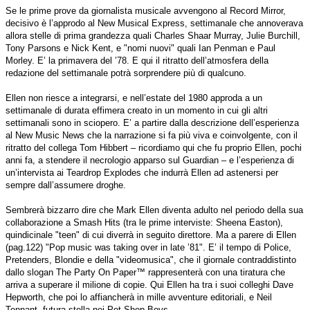
Se le prime prove da giornalista musicale avvengono al Record Mirror,
decisivo è l’approdo al New Musical Express, settimanale che annoverava
allora stelle di prima grandezza quali Charles Shaar Murray, Julie Burchill,
Tony Parsons e Nick Kent, e "nomi nuovi" quali Ian Penman e Paul
Morley. E’ la primavera del ’78. E qui il ritratto dell’atmosfera della
redazione del settimanale potrà sorprendere più di qualcuno.
Ellen non riesce a integrarsi, e nell’estate del 1980 approda a un
settimanale di durata effimera creato in un momento in cui gli altri
settimanali sono in sciopero. E’ a partire dalla descrizione dell’esperienza
al New Music News che la narrazione si fa più viva e coinvolgente, con il
ritratto del collega Tom Hibbert – ricordiamo qui che fu proprio Ellen, pochi
anni fa, a stendere il necrologio apparso sul Guardian – e l’esperienza di
un’intervista ai Teardrop Explodes che indurrà Ellen ad astenersi per
sempre dall’assumere droghe.
Sembrerà bizzarro dire che Mark Ellen diventa adulto nel periodo della sua
collaborazione a Smash Hits (tra le prime interviste: Sheena Easton),
quindicinale "teen" di cui diverrà in seguito direttore. Ma a parere di Ellen
(pag.122) "Pop music was taking over in late ’81". E’ il tempo di Police,
Pretenders, Blondie e della "videomusica", che il giornale contraddistinto
dallo slogan The Party On Paper™ rappresenterà con una tiratura che
arriva a superare il milione di copie. Qui Ellen ha tra i suoi colleghi Dave
Hepworth, che poi lo affiancherà in mille avventure editoriali, e Neil
Tennant, futura stella nei Pet Shop Boys.