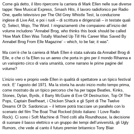
Come già detto, il libro ripercorre la carriera di Mark Ellen nelle sue diverse
tappe: New Musical Express, Smash Hits, il lavoro radiofonico per Radio
One, quello televisivo per The Old Grey Whistle Test, la conduzione
inglese di Live Aid, e poi i ruoli – di scrittura e dirigenziali – in testate quali
Q, Select, Mojo, The Word. I ringraziamenti che compaiono all’inizio del
volume includono "Annabel Brog, who thinks this book should be called
‘How Mark Ellen Was Totally Washed Up Till His Career Was Saved By
Annabel Brog From Elle Magazine’ – which, to be fair, it was".
Ma com’è che la carriera di Mark Ellen è stata salvata da Annabel Brog di
Elle, e che ci fa Ellen su un aereo che porta in giro per il mondo Rihanna e
un variopinto circo di varia umanità, come narrano le prime pagine del
volume?
L’inizio vero e proprio vede Ellen in qualità di spettatore a un tipico festival
rock. E’ l’agosto del 1971. Ma la storia ha avuto inizio molto tempo prima,
come mostrato da un tipico percorso che ha per tappe Beatles, Kinks,
Stones, Dylan, Byrds, il Barry McGuire di Eve Of Destruction, Top Of The
Pops, Captain Beefheart, i Chicken Shack e gli Spirit di The Twelve
Dreams Of Dr. Sardonicus – il lettore potrà tracciare un parallelo con lo
scenario del film The Boat That Rocked (titolo italiano: I Love Radio
Rock). Ci sono i Soft Machine di Third colti alla Roundhouse, la decisione
di suonare il basso elettrico e un gruppo dei tempi dell’università, gli Ugly
Rumors, che vede al canto il futuro premier britannico Tony Blair.