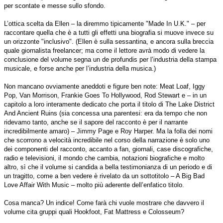
per scontate e messe sullo sfondo.
L’ottica scelta da Ellen – la diremmo tipicamente "Made In U.K." – per
raccontare quella che è a tutti gli effetti una biografia si muove invece su
un orizzonte "inclusivo". (Ellen è sulla sessantina, e ancora sulla breccia
quale giornalista freelancer; ma come il lettore avrà modo di vedere la
conclusione del volume segna un de profundis per l’industria della stampa
musicale, e forse anche per l’industria della musica.)
Non mancano ovviamente aneddoti e figure ben note: Meat Loaf, Iggy
Pop, Van Morrison, Frankie Goes To Hollywood, Rod Stewart e – in un
capitolo a loro interamente dedicato che porta il titolo di The Lake District
And Ancient Ruins (sia concessa una parentesi: era da tempo che non
ridevamo tanto, anche se il sapore del racconto è per il narrante
incredibilmente amaro) – Jimmy Page e Roy Harper. Ma la folla dei nomi
che scorrono a velocità incredibile nel corso della narrazione è solo uno
dei componenti del racconto, accanto a fan, giornali, case discografiche,
radio e televisioni, il mondo che cambia, notazioni biografiche e molto
altro, sì che il volume si candida a bella testimonianza di un periodo e di
un tragitto, come a ben vedere è rivelato da un sottotitolo – A Big Bad
Love Affair With Music – molto più aderente dell’enfatico titolo.
Cosa manca? Un indice! Come farà chi vuole mostrare che davvero il
volume cita gruppi quali Hookfoot, Fat Mattress e Colosseum?