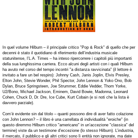
In quel volume Hilburn – il principale critico "Pop & Rock" di quello che per
decenni è stato il quotidiano di riferimento dell’industria musicale
statunitense, l’L.A. Times – ha inteso ripercorrere i capitoli più importanti
della sua lunghissima carriera. Ecco alcuni degli artisti con i quali Hilburn
ha avuto nel corso del tempo incontri "a distanza ravvicinata" (il lettore è
invitato a fare un bel respiro): Johnny Cash, Janis Joplin, Elvis Presley,
Elton John, Stevie Wonder, Phil Spector, John Lennon & Yoko Ono, Bob
Dylan, Bruce Springsteen, Joe Strummer, Eddie Vedder, Thom Yorke,
U2/Bono, Michael Jackson, Eminem, David Bowie, Madonna, Leonard
Cohen, Chuck D, Dr. Dre, Ice Cube, Kurt Cobain (e si noti che la lista è
davvero parziale).
Com’è evidente sin dal titolo – quanti possono dire di aver fatto colazione
con John Lennon? – il libro è una carrellata di individualità "eroiche" (in
questo diremmo Hilburn critico "americano" in un’accezione "classica" del
termine) viste da un testimone d’eccezione (lo stesso Hilburn). L’industria,
il mercato, il pubblico e gli altri critici sono lì entità non ignorate, ma date