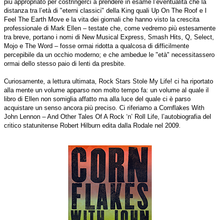
più appropriato per costringerci a prendere in esame l’eventualità che la
distanza tra l’età di "eterni classici" della King quali Up On The Roof e I
Feel The Earth Move e la vita dei giornali che hanno visto la crescita
professionale di Mark Ellen – testate che, come vedremo più estesamente
tra breve, portano i nomi di New Musical Express, Smash Hits, Q, Select,
Mojo e The Word – fosse ormai ridotta a qualcosa di difficilmente
percepibile da un occhio moderno; e che ambedue le "età" necessitassero
ormai dello stesso paio di lenti da presbite.
Curiosamente, a lettura ultimata, Rock Stars Stole My Life! ci ha riportato
alla mente un volume apparso non molto tempo fa: un volume al quale il
libro di Ellen non somiglia affatto ma alla luce del quale ci è parso
acquistare un senso ancora più preciso. Ci riferiamo a Cornflakes With
John Lennon – And Other Tales Of A Rock ‘n’ Roll Life, l’autobiografia del
critico statunitense Robert Hilburn edita dalla Rodale nel 2009.