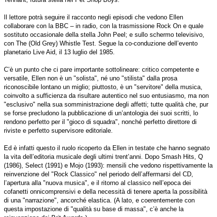
Il lettore potrà seguire il racconto negli episodi che vedono Ellen
collaborare con la BBC – in radio, con la trasmissione Rock On e quale
sostituto occasionale della stella John Peel; e sullo schermo televisivo,
con The (Old Grey) Whistle Test. Segue la co-conduzione dell’evento
planetario Live Aid, il 13 luglio del 1985.
C’è un punto che ci pare importante sottolineare: critico competente e
versatile, Ellen non è un "solista", né uno "stilista" dalla prosa
riconoscibile lontano un miglio; piuttosto, è un "servitore" della musica,
coinvolto a sufficienza da risultare autentico nel suo entusiasmo, ma non
"esclusivo" nella sua somministrazione degli affetti; tutte qualità che, pur
se forse precludono la pubblicazione di un’antologia dei suoi scritti, lo
rendono perfetto per il "gioco di squadra", nonché perfetto direttore di
riviste e perfetto supervisore editoriale.
Ed è infatti questo il ruolo ricoperto da Ellen in testate che hanno segnato
la vita dell’editoria musicale degli ultimi trent’anni. Dopo Smash Hits, Q
(1986), Select (1991) e Mojo (1993): mensili che vedono rispettivamente la
reinvenzione del "Rock Classico" nel periodo dell’affermarsi del CD,
l’apertura alla "nuova musica", e il ritorno al classico nell’epoca dei
cofanetti onnicomprensivi e della necessità di tenere aperta la possibilità
di una "narrazione", ancorché elastica. (A lato, e coerentemente con
questa impostazione di "qualità su base di massa", c’è anche la