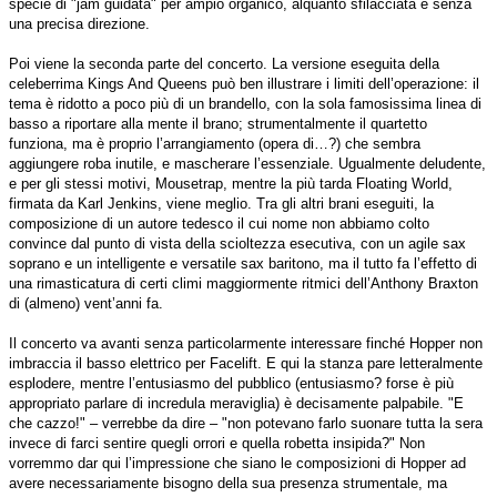
specie di "jam guidata" per ampio organico, alquanto sfilacciata e senza
una precisa direzione.
Poi viene la seconda parte del concerto. La versione eseguita della
celeberrima Kings And Queens può ben illustrare i limiti dell’operazione: il
tema è ridotto a poco più di un brandello, con la sola famosissima linea di
basso a riportare alla mente il brano; strumentalmente il quartetto
funziona, ma è proprio l’arrangiamento (opera di…?) che sembra
aggiungere roba inutile, e mascherare l’essenziale. Ugualmente deludente,
e per gli stessi motivi, Mousetrap, mentre la più tarda Floating World,
firmata da Karl Jenkins, viene meglio. Tra gli altri brani eseguiti, la
composizione di un autore tedesco il cui nome non abbiamo colto
convince dal punto di vista della scioltezza esecutiva, con un agile sax
soprano e un intelligente e versatile sax baritono, ma il tutto fa l’effetto di
una rimasticatura di certi climi maggiormente ritmici dell’Anthony Braxton
di (almeno) vent’anni fa.
Il concerto va avanti senza particolarmente interessare finché Hopper non
imbraccia il basso elettrico per Facelift. E qui la stanza pare letteralmente
esplodere, mentre l’entusiasmo del pubblico (entusiasmo? forse è più
appropriato parlare di incredula meraviglia) è decisamente palpabile. "E
che cazzo!" – verrebbe da dire – "non potevano farlo suonare tutta la sera
invece di farci sentire quegli orrori e quella robetta insipida?" Non
vorremmo dar qui l’impressione che siano le composizioni di Hopper ad
avere necessariamente bisogno della sua presenza strumentale, ma