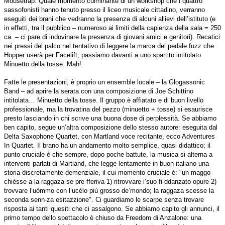
Mousetrap. Quale momento culminante di un workshop che i quattro
sassofonisti hanno tenuto presso il liceo musicale cittadino, verranno
eseguiti dei brani che vedranno la presenza di alcuni allievi dell’istituto (e
in effetti, tra il pubblico – numeroso ai limiti della capienza della sala = 250
ca. – ci pare di indovinare la presenza di giovani amici e genitori). Recatici
nei pressi del palco nel tentativo di leggere la marca del pedale fuzz che
Hopper userà per Facelift, passiamo davanti a uno spartito intitolato
Minuetto della tosse. Mah!
Fatte le presentazioni, è proprio un ensemble locale – la Glogassonic
Band – ad aprire la serata con una composizione di Joe Schittino
intitolata… Minuetto della tosse. Il gruppo è affiatato e di buon livello
professionale, ma la trovatina del pezzo (minuetto + tosse) si esaurisce
presto lasciando in chi scrive una buona dose di perplessità. Se abbiamo
ben capito, segue un’altra composizione dello stesso autore: eseguita dal
Delta Saxophone Quartet, con Martland voce recitante, ecco Adventures
In Quartet. Il brano ha un andamento molto semplice, quasi didattico; il
punto cruciale è che sempre, dopo poche battute, la musica si alterna a
interventi parlati di Martland, che legge lentamente in buon italiano una
storia discretamente demenziale, il cui momento cruciale è: "un maggo
chièsse a la raggaza se pre-fferiva 1) ritrovvare i’suo fi-ddanzato opure 2)
trovvare l’uòmmo con l’ucèlo più grosso de’mondo; la raggaza scesse la
seconda senn-za esitazzione". Ci guardiamo le scarpe senza trovare
risposta ai tanti quesiti che ci assalgono. Se abbiamo capito gli annunci, il
primo tempo dello spettacolo è chiuso da Freedom di Anzalone: una