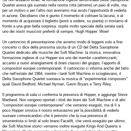
Quartet aveva già suonato nella nostra città (almeno) un paio di volte, ma
per un motivo o per l’altro non avevamo mai avuto l’opportunità di vederla
in azione. Decidiamo che è giunto il momento di colmare la lacuna, e al
momento di acquistare il biglietto (posti a sedere, su pianta) ci troviamo di
fronte a una gran bella sorpresa: ospite molto speciale della serata sarà
uno dei nostri musicisti preferiti di sempre, Hugh Hopper. Wow!
Un cartoncino di presentazione che avremo modo di leggere solo a fine
concerto ci dice della prossima uscita di un CD del Delta Saxophone
Quartet dedicato alle musiche dei Soft Machine: la storica, innovativa
formazione inglese di cui Hopper era uno dei membri caratterizzanti;
accanto a nuovi arrangiamenti di brani classici del gruppo, l’apporto di
compositori europei contemporanei. Il cartoncino ci informa anche del fatto
che nell’estate del 1984, mentre i tardi Soft Machine si scioglievano, il
Delta Saxophone Quartet suonava la musica di "experimental composers"
quali David Bedford, Michael Nyman, Gavin Bryars e Terry Riley.
Il programma di sala ci conferma la presenza di Hopper, e aggiunge Steve
Martland. Non vengono riportati i titoli dei brani dei Soft Machine o di altri
"compositori europei contemporanei" che verranno eseguiti, ma di lì a
poco Hopper smorza il nostro entusiasmo per la possibilità di vederlo
suonare comunicandoci che è previsto che la sua presenza di
strumentista si limiti al solo brano Facelift, che verrà eseguito per ultimo;
dei Soft Machine storici verranno inoltre eseguite Kings And Queens e