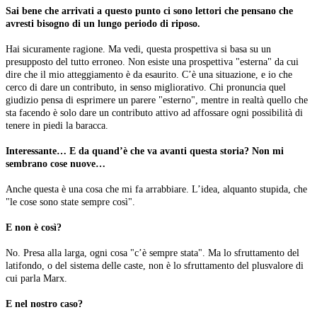
Sai bene che arrivati a questo punto ci sono lettori che pensano che
avresti bisogno di un lungo periodo di riposo.
Hai sicuramente ragione. Ma vedi, questa prospettiva si basa su un
presupposto del tutto erroneo. Non esiste una prospettiva "esterna" da cui
dire che il mio atteggiamento è da esaurito. C’è una situazione, e io che
cerco di dare un contributo, in senso migliorativo. Chi pronuncia quel
giudizio pensa di esprimere un parere "esterno", mentre in realtà quello che
sta facendo è solo dare un contributo attivo ad affossare ogni possibilità di
tenere in piedi la baracca.
Interessante… E da quand’è che va avanti questa storia? Non mi
sembrano cose nuove…
Anche questa è una cosa che mi fa arrabbiare. L’idea, alquanto stupida, che
"le cose sono state sempre così".
E non è così?
No. Presa alla larga, ogni cosa "c’è sempre stata". Ma lo sfruttamento del
latifondo, o del sistema delle caste, non è lo sfruttamento del plusvalore di
cui parla Marx.
E nel nostro caso?