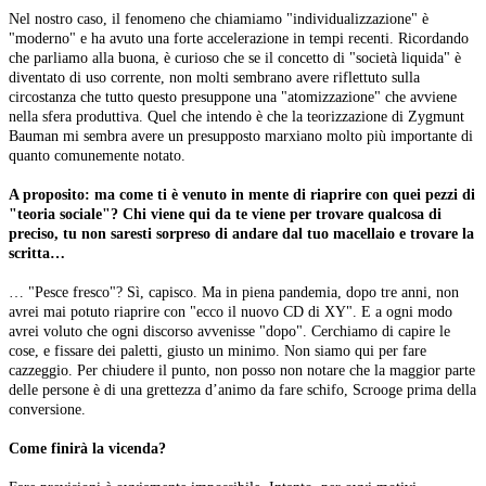
Nel nostro caso, il fenomeno che chiamiamo "individualizzazione" è
"moderno" e ha avuto una forte accelerazione in tempi recenti. Ricordando
che parliamo alla buona, è curioso che se il concetto di "società liquida" è
diventato di uso corrente, non molti sembrano avere riflettuto sulla
circostanza che tutto questo presuppone una "atomizzazione" che avviene
nella sfera produttiva. Quel che intendo è che la teorizzazione di Zygmunt
Bauman mi sembra avere un presupposto marxiano molto più importante di
quanto comunemente notato.
A proposito: ma come ti è venuto in mente di riaprire con quei pezzi di
"teoria sociale"? Chi viene qui da te viene per trovare qualcosa di
preciso, tu non saresti sorpreso di andare dal tuo macellaio e trovare la
scritta…
… "Pesce fresco"? Sì, capisco. Ma in piena pandemia, dopo tre anni, non
avrei mai potuto riaprire con "ecco il nuovo CD di XY". E a ogni modo
avrei voluto che ogni discorso avvenisse "dopo". Cerchiamo di capire le
cose, e fissare dei paletti, giusto un minimo. Non siamo qui per fare
cazzeggio. Per chiudere il punto, non posso non notare che la maggior parte
delle persone è di una grettezza d’animo da fare schifo, Scrooge prima della
conversione.
Come finirà la vicenda?