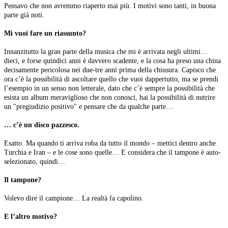
Pensavo che non avremmo riaperto mai più. I motivi sono tanti, in buona
parte già noti.
Mi vuoi fare un riassunto?
Innanzitutto la gran parte della musica che mi è arrivata negli ultimi…
dieci, e forse quindici anni è davvero scadente, e la cosa ha preso una china
decisamente pericolosa nei due-tre anni prima della chiusura. Capisco che
ora c’è la possibilità di ascoltare quello che vuoi dappertutto, ma se prendi
l’esempio in un senso non letterale, dato che c’è sempre la possibilità che
esista un album meraviglioso che non conosci, hai la possibilità di nutrire
un "pregiudizio positivo" e pensare che da qualche parte…
… c’è un disco pazzesco.
Esatto. Ma quando ti arriva roba da tutto il mondo – mettici dentro anche
Turchia e Iran – e le cose sono quelle… E considera che il tampone è auto-
selezionato, quindi…
Il tampone?
Volevo dire il campione… La realtà fa capolino.
E l’altro motivo?