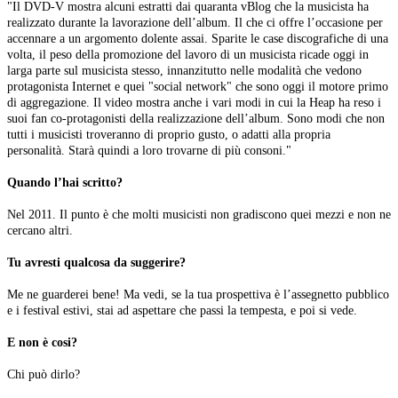
"Il DVD-V mostra alcuni estratti dai quaranta vBlog che la musicista ha
realizzato durante la lavorazione dell’album. Il che ci offre l’occasione per
accennare a un argomento dolente assai. Sparite le case discografiche di una
volta, il peso della promozione del lavoro di un musicista ricade oggi in
larga parte sul musicista stesso, innanzitutto nelle modalità che vedono
protagonista Internet e quei "social network" che sono oggi il motore primo
di aggregazione. Il video mostra anche i vari modi in cui la Heap ha reso i
suoi fan co-protagonisti della realizzazione dell’album. Sono modi che non
tutti i musicisti troveranno di proprio gusto, o adatti alla propria
personalità. Starà quindi a loro trovarne di più consoni."
Quando l’hai scritto?
Nel 2011. Il punto è che molti musicisti non gradiscono quei mezzi e non ne
cercano altri.
Tu avresti qualcosa da suggerire?
Me ne guarderei bene! Ma vedi, se la tua prospettiva è l’assegnetto pubblico
e i festival estivi, stai ad aspettare che passi la tempesta, e poi si vede.
E non è cosi?
Chi può dirlo?