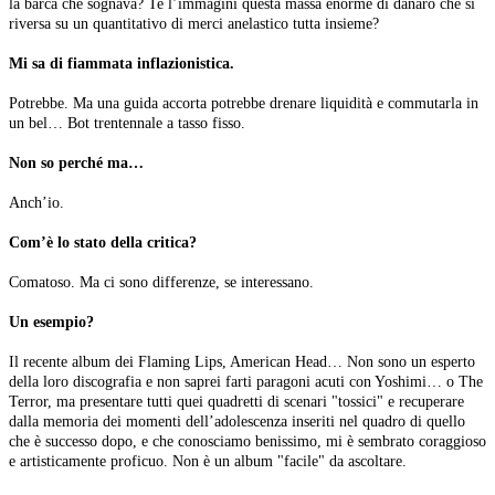
la barca che sognava? Te l’immagini questa massa enorme di danaro che si
riversa su un quantitativo di merci anelastico tutta insieme?
Mi sa di fiammata inflazionistica.
Potrebbe. Ma una guida accorta potrebbe drenare liquidità e commutarla in
un bel… Bot trentennale a tasso fisso.
Non so perché ma…
Anch’io.
Com’è lo stato della critica?
Comatoso. Ma ci sono differenze, se interessano.
Un esempio?
Il recente album dei Flaming Lips, American Head… Non sono un esperto
della loro discografia e non saprei farti paragoni acuti con Yoshimi… o The
Terror, ma presentare tutti quei quadretti di scenari "tossici" e recuperare
dalla memoria dei momenti dell’adolescenza inseriti nel quadro di quello
che è successo dopo, e che conosciamo benissimo, mi è sembrato coraggioso
e artisticamente proficuo. Non è un album "facile" da ascoltare.