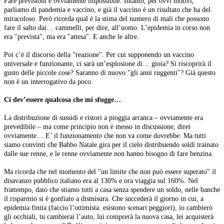
Fare previsioni è ovviamente impossibile. Intanto, per ovvi motivi,
parliamo di pandemia e vaccino, e già il vaccino è un risultato che ha del
miracoloso. Però ricorda qual è la stima del numero di mali che possono
fare il salto dai… cammelli, per dire, all’uomo. L’epidemia in corso non
era "prevista", ma era "attesa". E anche le altre.
Poi c’è il discorso della "reazione". Per cui supponendo un vaccino
universale e funzionante, ci sarà un’esplosione di… gioia? Si riscoprirà il
gusto delle piccole cose? Saranno di nuovo "gli anni ruggenti"? Già questo
non è un interrogativo da poco.
Ci dev’essere qualcosa che mi sfugge…
La distribuzione di sussidi e ristori a pioggia arranca – ovviamente era
prevedibile – ma come principio non è messo in discussione, direi
ovviamente… E’ il funzionamento che non va come dovrebbe. Ma tutti
siamo convinti che Babbo Natale gira per il cielo distribuendo soldi trainato
dalle sue renne, e le renne ovviamente non hanno bisogno di fare benzina.
Ma ricorda che nel momento del "un limite che non può essere superato" il
disavanzo pubblico italiano era al 130% e ora viaggia sul 160%. Nel
frattempo, dato che stiamo tutti a casa senza spendere un soldo, nelle banche
il risparmio si è gonfiato a dismisura. Che succederà il giorno in cui, a
epidemia finita (faccio l’ottimista. esistono scenari peggiori), io cambierò
gli occhiali, tu cambierai l’auto, lui comprerà la nuova casa, lei acquisterà