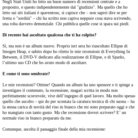
Negli Stati Uniti ho letto un buon numero di recensioni centrate e a
proposito, e questo indipendentemente dal "giudizio". Ma quello che ho
letto sui siti italiani è spaventoso, si capisce che – non saprei dire se per
fretta o "sordità" – chi ha scritto non capiva neppure cosa stava scrivendo,
una roba davvero demenziale. Chi pubblica quelle cose si spara sui piedi.
Di recente hai ascoltato qualcosa che ti ha colpito?
Sì, ma non è un album nuovo. Proprio ieri sera ho riascoltato Ellipse di
Imogen Heap, e subito dopo ho riletto le mie recensioni di Everything In
Between, il DVD-V dedicato alla realizzazione di Ellipse, e di Sparks,
l’ultimo suo CD che ho avuto modo di ascoltare.
E come ti sono sembrate?
Le mie recensioni? Ottime! Quando un album ha uno spessore e ti spinge a
investigare il contenuto, la recensione, magari scritta in modo non
perfettamente scorrevole, vive dell’ingegno di quel lavoro. Ma molto spesso
quello che ascolto – qui do per scontata la caratura tecnica di chi suona – ha
la stessa carica di novità del riso in bianco che mi sono preparato oggi e che
ho mangiato con tanto gusto. Ma che recensione dovrei scrivere? E’ un
normale riso in bianco preparato da me.
Comunque, ascolta il passaggio finale della mia recensione: