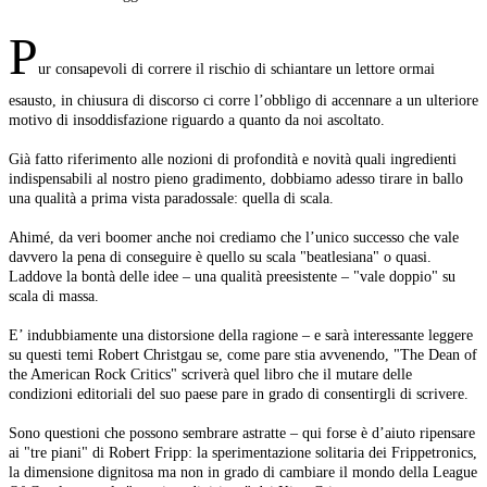
P
ur consapevoli di correre il rischio di schiantare un lettore ormai
esausto, in chiusura di discorso ci corre l’obbligo di accennare a un ulteriore
motivo di insoddisfazione riguardo a quanto da noi ascoltato.
Già fatto riferimento alle nozioni di profondità e novità quali ingredienti
indispensabili al nostro pieno gradimento, dobbiamo adesso tirare in ballo
una qualità a prima vista paradossale: quella di scala.
Ahimé, da veri boomer anche noi crediamo che l’unico successo che vale
davvero la pena di conseguire è quello su scala "beatlesiana" o quasi.
Laddove la bontà delle idee – una qualità preesistente – "vale doppio" su
scala di massa.
E’ indubbiamente una distorsione della ragione – e sarà interessante leggere
su questi temi Robert Christgau se, come pare stia avvenendo, "The Dean of
the American Rock Critics" scriverà quel libro che il mutare delle
condizioni editoriali del suo paese pare in grado di consentirgli di scrivere.
Sono questioni che possono sembrare astratte – qui forse è d’aiuto ripensare
ai "tre piani" di Robert Fripp: la sperimentazione solitaria dei Frippetronics,
la dimensione dignitosa ma non in grado di cambiare il mondo della League