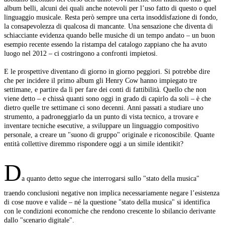
album belli, alcuni dei quali anche notevoli per l’uso fatto di questo o quel
linguaggio musicale. Resta però sempre una certa insoddisfazione di fondo,
la consapevolezza di qualcosa di mancante. Una sensazione che diventa di
schiacciante evidenza quando belle musiche di un tempo andato – un buon
esempio recente essendo la ristampa del catalogo zappiano che ha avuto
luogo nel 2012 – ci costringono a confronti impietosi.
E le prospettive diventano di giorno in giorno peggiori. Si potrebbe dire
che per incidere il primo album gli Henry Cow hanno impiegato tre
settimane, e partire da lì per fare dei conti di fattibilità. Quello che non
viene detto – e chissà quanti sono oggi in grado di capirlo da soli – è che
dietro quelle tre settimane ci sono decenni. Anni passati a studiare uno
strumento, a padroneggiarlo da un punto di vista tecnico, a trovare e
inventare tecniche esecutive, a sviluppare un linguaggio compositivo
personale, a creare un "suono di gruppo" originale e riconoscibile. Quante
entità collettive diremmo rispondere oggi a un simile identikit?
D
a quanto detto segue che interrogarsi sullo "stato della musica"
traendo conclusioni negative non implica necessariamente negare l’esistenza
di cose nuove e valide – né la questione "stato della musica" si identifica
con le condizioni economiche che rendono crescente lo sbilancio derivante
dallo "scenario digitale".