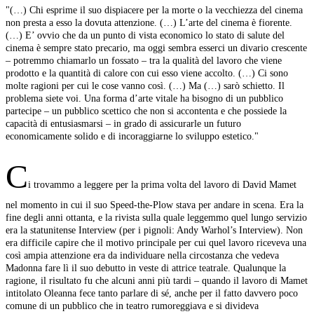
"(…) Chi esprime il suo dispiacere per la morte o la vecchiezza del cinema
non presta a esso la dovuta attenzione. (…) L’arte del cinema è fiorente.
(…) E’ ovvio che da un punto di vista economico lo stato di salute del
cinema è sempre stato precario, ma oggi sembra esserci un divario crescente
– potremmo chiamarlo un fossato – tra la qualità del lavoro che viene
prodotto e la quantità di calore con cui esso viene accolto. (…) Ci sono
molte ragioni per cui le cose vanno così. (…) Ma (…) sarò schietto. Il
problema siete voi. Una forma d’arte vitale ha bisogno di un pubblico
partecipe – un pubblico scettico che non si accontenta e che possiede la
capacità di entusiasmarsi – in grado di assicurarle un futuro
economicamente solido e di incoraggiarne lo sviluppo estetico."
C
i trovammo a leggere per la prima volta del lavoro di David Mamet
nel momento in cui il suo Speed-the-Plow stava per andare in scena. Era la
fine degli anni ottanta, e la rivista sulla quale leggemmo quel lungo servizio
era la statunitense Interview (per i pignoli: Andy Warhol’s Interview). Non
era difficile capire che il motivo principale per cui quel lavoro riceveva una
così ampia attenzione era da individuare nella circostanza che vedeva
Madonna fare lì il suo debutto in veste di attrice teatrale. Qualunque la
ragione, il risultato fu che alcuni anni più tardi – quando il lavoro di Mamet
intitolato Oleanna fece tanto parlare di sé, anche per il fatto davvero poco
comune di un pubblico che in teatro rumoreggiava e si divideva