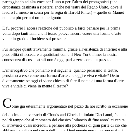
parteggiando ad alta voce per l’uno o per l’altro dei protagonisti (una
circostanza destinata a ripetersi anche nei teatri del Regno Unito, dove il
lavoro fu messo in scena per la regia di Harold Pinter) – quello di Mamet
non era più per noi un nome ignoto.
E fu proprio l’accesa reazione del pubblico a farci pensare per la prima
volta dopo tanti anni che il teatro poteva ancora essere una forma d’arte
vitale in grado di incidere sul presente.
Pur sempre quantitativamente minima, grazie all’esistenza di Internet e alla
possibilità di accedere a quotidiani come il New York Times la nostra
conoscenza di cose teatrali non è oggi pari a zero come in passato.
L’interrogativo che poniamo è il seguente: quando pensiamo al teatro,
pensiamo a esso come una forma d’arte che oggi è viva e vitale? Detto
diversamente: se oggi ci viene chiesto di fare il nome di una forma d’arte
viva e vitale ci viene in mente il teatro?
C
ome già estesamente argomentato nel pezzo da noi scritto in occasione
del decimo anniversario di Clouds and Clocks intitolato Dieci anni, è da un
po’ di tempo che al momento del classico "bilancio di fine anno" ci capita
di ritrovarci quasi increduli a pensare alla pochezza di gran parte di ciò che
abbiamo ascoltato nel corso dell’anno. Ovviamente non mancano mai gli