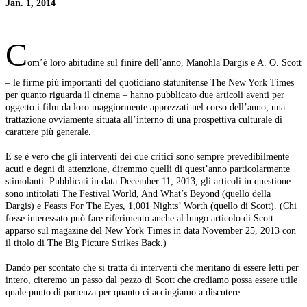
Jan. 1, 2014
C
om’è loro abitudine sul finire dell’anno, Manohla Dargis e A. O. Scott
– le firme più importanti del quotidiano statunitense The New York Times
per quanto riguarda il cinema – hanno pubblicato due articoli aventi per
oggetto i film da loro maggiormente apprezzati nel corso dell’anno; una
trattazione ovviamente situata all’interno di una prospettiva culturale di
carattere più generale.
E se è vero che gli interventi dei due critici sono sempre prevedibilmente
acuti e degni di attenzione, diremmo quelli di quest’anno particolarmente
stimolanti. Pubblicati in data December 11, 2013, gli articoli in questione
sono intitolati The Festival World, And What’s Beyond (quello della
Dargis) e Feasts For The Eyes, 1,001 Nights’ Worth (quello di Scott). (Chi
fosse interessato può fare riferimento anche al lungo articolo di Scott
apparso sul magazine del New York Times in data November 25, 2013 con
il titolo di The Big Picture Strikes Back.)
Dando per scontato che si tratta di interventi che meritano di essere letti per
intero, citeremo un passo dal pezzo di Scott che crediamo possa essere utile
quale punto di partenza per quanto ci accingiamo a discutere.