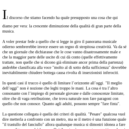
I
l discorso che stiamo facendo ha quale presupposto una cosa che qui
diamo per vera: la crescente diminuzione della qualità di gran parte della
musica.
A voler prestar fede a quello che si legge in giro il panorama musicale
odierno sembrerebbe invece essere un regno di strepitosa creatività. Va da sé
che un giornale che dichiarasse che le cose vanno disastrosamente male e
che la maggior parte delle uscite di cui dà conto (quelle effettivamente
trattate, non quelle che si dicono già eliminate ancor prima della partenza)
andrebbe classificata alla voce "molto al di sotto della sufficienza" dovrebbe
inevitabilmente chiudere bottega causa rivolta di inserzionisti inferociti.
In questi casi il trucco è quello di limitare l’orizzonte all’oggi. "Il meglio
dell’oggi" non è nozione che leghi troppo le mani. La cosa è tra l’altro
consonante con l’impiego di personale giovane e dalle conoscenze limitate,
oltre che di vaga retribuzione, che trova naturale non fare paragoni con
quello che non conosce. Quanto agli adulti, possono sempre "fare finta".
La questione collegata è quella dei criteri di qualità. "Pesare" qualcosa vuol
dire metterla a confronto con un metro, ma se il metro è una funzione quale
"il trastullo del fanciullo" allora qualunque musica si dimostri idonea a fare