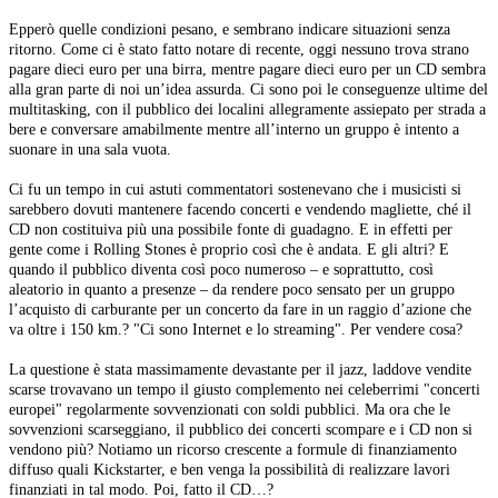
Epperò quelle condizioni pesano, e sembrano indicare situazioni senza
ritorno. Come ci è stato fatto notare di recente, oggi nessuno trova strano
pagare dieci euro per una birra, mentre pagare dieci euro per un CD sembra
alla gran parte di noi un’idea assurda. Ci sono poi le conseguenze ultime del
multitasking, con il pubblico dei localini allegramente assiepato per strada a
bere e conversare amabilmente mentre all’interno un gruppo è intento a
suonare in una sala vuota.
Ci fu un tempo in cui astuti commentatori sostenevano che i musicisti si
sarebbero dovuti mantenere facendo concerti e vendendo magliette, ché il
CD non costituiva più una possibile fonte di guadagno. E in effetti per
gente come i Rolling Stones è proprio così che è andata. E gli altri? E
quando il pubblico diventa così poco numeroso – e soprattutto, così
aleatorio in quanto a presenze – da rendere poco sensato per un gruppo
l’acquisto di carburante per un concerto da fare in un raggio d’azione che
va oltre i 150 km.? "Ci sono Internet e lo streaming". Per vendere cosa?
La questione è stata massimamente devastante per il jazz, laddove vendite
scarse trovavano un tempo il giusto complemento nei celeberrimi "concerti
europei" regolarmente sovvenzionati con soldi pubblici. Ma ora che le
sovvenzioni scarseggiano, il pubblico dei concerti scompare e i CD non si
vendono più? Notiamo un ricorso crescente a formule di finanziamento
diffuso quali Kickstarter, e ben venga la possibilità di realizzare lavori
finanziati in tal modo. Poi, fatto il CD…?