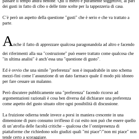
passare il tempo andrà benone. Qui il metro è puramente soggettivo, al pari
dei gusti in fatto di cibo o delle tinte scelte per la tappezzeria di casa.
C’è però un aspetto della questione "gusti" che è serio e che va trattato a
parte.
A
nche il fatto di apprezzare qualcosa paragonandola ad altro e facendo
dei riferimenti alla sua "costruzione" può essere trattato come qualcosa che
"in ultima analisi" è anch’essa una "questione di gusto".
Ed è ovvio che una simile "preferenza" non è inquadrabile in uno schema
mezzi-fini come l’assunzione di un dato farmaco quale il modo più idoneo
per fare cessare un malanno.
Però discutere pubblicamente una "preferenza" facendo ricorso ad
argomentazioni razionali è cosa ben diversa dal dichiarare una preferenza
come aspetto del gusto situato oltre ogni possibilità di discussione.
La fruizione odierna tende invece a porsi in maniera crescente in una
dimensione di puro consumo irriflesso il cui esito non può che essere quello
di un’atrofia delle facoltà critiche – qualcosa che l’onnipresenza di
piattaforme che richiedono solo giudizi quali "mi piace"/"non mi piace" non
tende certo a scoraggiare.